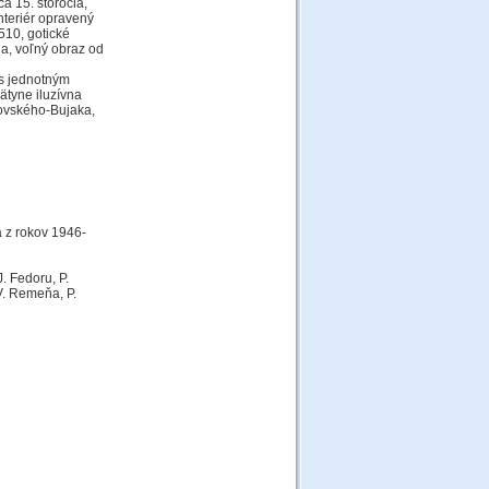
ca 15. storočia,
nteriér opravený
1510, gotické
ia, voľný obraz od
 s jednotným
ätyne iluzívna
povského-Bujaka,
a z rokov 1946-
. Fedoru, P.
V. Remeňa, P.