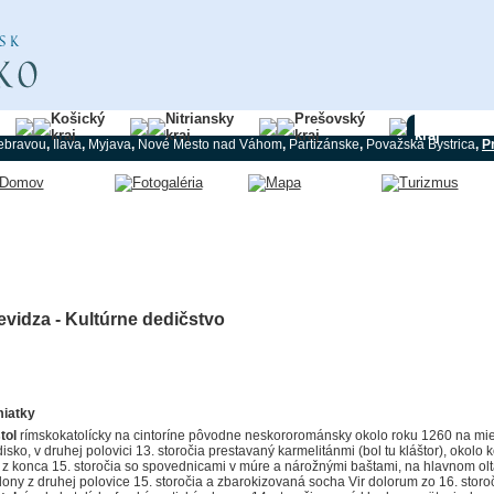
Košický
Nitriansky
Prešovský
Trenčiansk
kraj
kraj
kraj
kraj
ebravou
,
Ilava
,
Myjava
,
Nové Mesto nad Váhom
,
Partizánske
,
Považská Bystrica
,
P
evidza - Kultúrne dedičstvo
iatky
tol
rímskokatolícky na cintoríne pôvodne neskororománsky okolo roku 1260 na m
isko, v druhej polovici 13. storočia prestavaný karmelitánmi (bol tu kláštor), okolo
 z konca 15. storočia so spovednicami v múre a nárožnými baštami, na hlavnom olt
ony z druhej polovice 15. storočia a zbarokizovaná socha Vir dolorum zo 16. storo