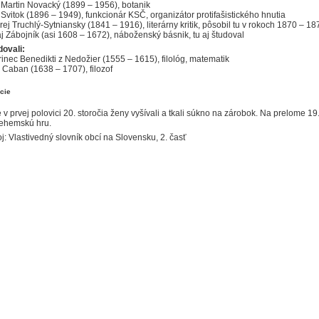
 Martin Novacký (1899 – 1956), botanik
Svitok (1896 – 1949), funkcionár KSČ, organizátor protifašistického hnutia
ej Truchlý-Sytniansky (1841 – 1916), literárny kritik, pôsobil tu v rokoch 1870 – 18
j Zábojník (asi 1608 – 1672), náboženský básnik, tu aj študoval
dovali:
inec Benedikti z Nedožier (1555 – 1615), filológ, matematik
 Caban (1638 – 1707), filozof
ície
 v prvej polovici 20. storočia ženy vyšívali a tkali súkno na zárobok. Na prelome 19
lehemskú hru.
j: Vlastivedný slovník obcí na Slovensku, 2. časť