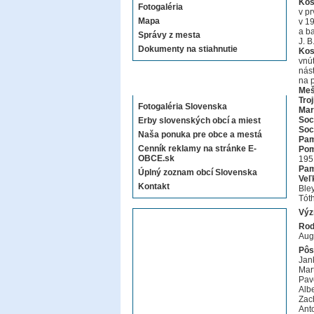
Kos
Fotogaléria
v pr
Mapa
v 19
a b
Správy z mesta
J. 
Dokumenty na stiahnutie
Kos
vnú
nás
na p
Sekcie E-OBCE.sk
Meš
Troj
Fotogaléria Slovenska
Mar
Soc
Erby slovenských obcí a miest
Soc
Naša ponuka pre obce a mestá
Pam
Cenník reklamy na stránke E-
Pom
OBCE.sk
195
Pam
Úplný zoznam obcí Slovenska
Veľ
Kontakt
Bley
Tóth
Výz
Rod
Aug
Pôs
Jan
Mart
Pav
Alb
Zac
Ant