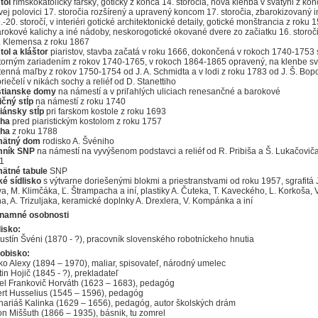
tol
rímskokatolícky farský, gotický z konca 14. storočia, nová klenba v svätyni z kon
vej polovici 17. storočia rozšírený a upravený koncom 17. storočia, zbarokizovaný i
.-20. storočí, v interiéri gotické architektonické detaily, gotické monštrancia z roku 
arokové kalichy a iné nádoby, neskorogotické okované dvere zo začiatku 16. storoč
B. Klemensa z roku 1867
tol a kláštor
piaristov, stavba začatá v roku 1666, dokončená v rokoch 1740-1753
torným zariadením z rokov 1740-1765, v rokoch 1864-1865 opravený, na klenbe sv
tenná maľby z rokov 1750-1754 od J. A. Schmidta a v lodi z roku 1783 od J. Š. Bo
riečelí v nikách sochy a reliéf od D. Stanettiho
tianske domy
na námestí a v priľahlých uliciach renesančné a barokové
ičný stĺp
na námestí z roku 1740
iánsky stĺp
pri farskom kostole z roku 1693
ha
pred piaristickým kostolom z roku 1757
ha
z roku 1788
ätný dom
rodisko A. Švéniho
ník SNP
na námestí na vyvýšenom podstavci a reliéf od R. Pribiša a Š. Lukačovič
1
ätné tabule
SNP
ké sídlisko
s výtvarne doriešenými blokmi a priestranstvami od roku 1957, sgrafitá J
a, M. Klimčáka, Ľ. Štrampacha a iní, plastiky A. Čuteka, T. Kaveckého, L. Korkoša, 
a, A. Trizuljaka, keramické doplnky A. Drexlera, V. Kompánka a iní
namné osobnosti
isko:
ustín Švéni (1870 - ?), pracovník slovenského robotníckeho hnutia
obisko:
ko Alexy (1894 – 1970), maliar, spisovateľ, národný umelec
in Hojič (1845 - ?), prekladateľ
el Frankovič Horváth (1623 – 1683), pedagóg
ert Husselius (1545 – 1596), pedagóg
hariáš Kalinka (1629 – 1656), pedagóg, autor školských drám
on Miššuth (1866 – 1935), básnik, tu zomrel