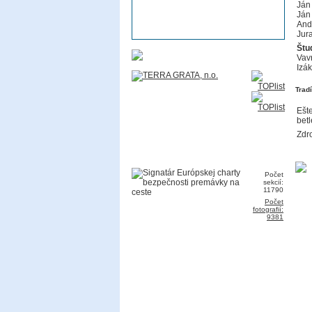
Ján
Ján 
Andr
Jura
Štu
Vavr
Izák
Trad
Ešte
bet
Zdro
Počet
sekcií:
11790
Počet
fotografií:
9381