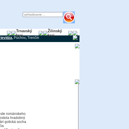
y
Trnavský
Žilinský
kraj
kraj
rievidza
,
Púchov
,
Trenčín
ieste románskeho
 kostola hradobný
ári gotická socha
čia