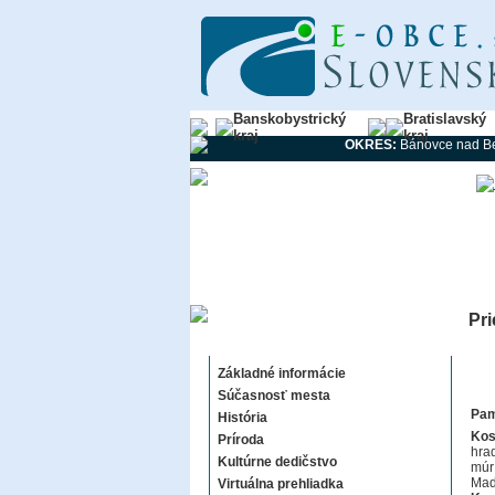
Banskobystrický
Bratislavský
kraj
kraj
OKRES:
Bánovce nad B
Pri
Prievidza
Základné informácie
Súčasnosť mesta
Pam
História
Kos
Príroda
hrad
Kultúrne dedičstvo
múr
Mad
Virtuálna prehliadka