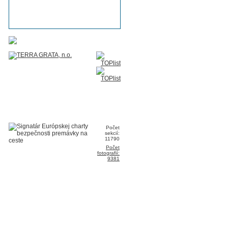
Počet
sekcií:
11790
Počet
fotografií:
9381