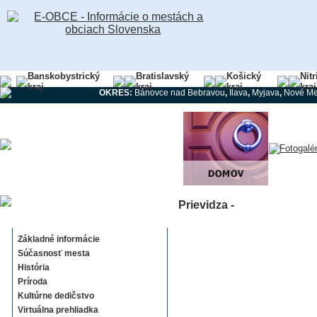
Banskobystrický
Bratislavský
Košický
Nit
kraj
kraj
kraj
kraj
OKRES:
Bánovce nad Bebravou
,
Ilava
,
Myjava
,
Nové Me
Prievidza -
Prievidza
Základné informácie
Súčasnosť mesta
História
Príroda
Kultúrne dedičstvo
Virtuálna prehliadka