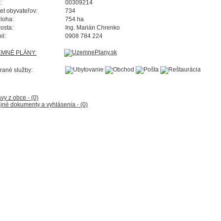
:
00309214
et obyvateľov:
734
loha:
754 ha
rosta:
Ing. Marián Chrenko
il:
0908 784 224
EMNÉ PLÁNY:
rané služby:
vy z obce - (0)
jné dokumenty a vyhlásenia - (0)