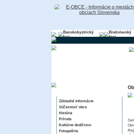
Banskobystrický
Bratislavský
kraj
kraj
Ob
Radava
Základné informácie
Súčasnosť obce
História
Príroda
Sam
Kultúrne dedičstvo
Okr
Reg
Fotogaléria