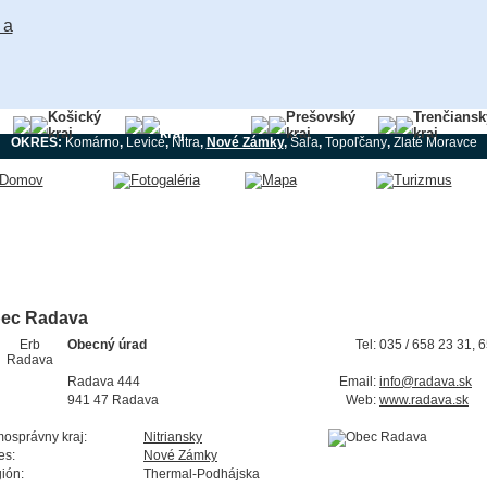
Košický
Nitriansky
Prešovský
Trenčiansk
kraj
kraj
kraj
kraj
OKRES:
Komárno
,
Levice
,
Nitra
,
Nové Zámky
,
Šaľa
,
Topoľčany
,
Zlaté Moravce
ec Radava
Obecný úrad
Tel:
035 / 658 23 31, 
Radava 444
Email:
info@radava.sk
941 47 Radava
Web:
www.radava.sk
osprávny kraj:
Nitriansky
es:
Nové Zámky
ión:
Thermal-Podhájska