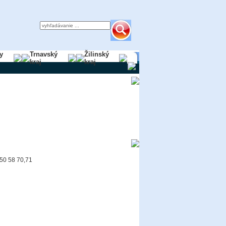
y
Trnavský
Žilinský
kraj
kraj
650 58 70,71