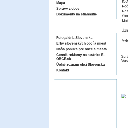
IČO
Mapa
Poč
Správy z obce
Roz
Dokumenty na stiahnutie
Sta
Mob
Sekcie E-OBCE.sk
ÚZ
Fotogaléria Slovenska
Vyb
Erby slovenských obcí a miest
Naša ponuka pre obce a mestá
Cenník reklamy na stránke E-
Sprá
OBCE.sk
Vere
Úplný zoznam obcí Slovenska
Kontakt