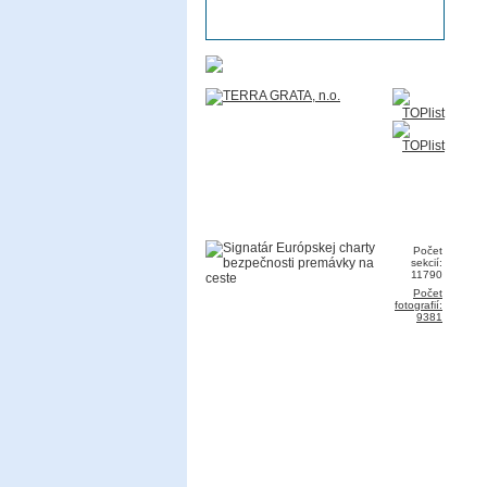
Počet
sekcií:
11790
Počet
fotografií:
9381