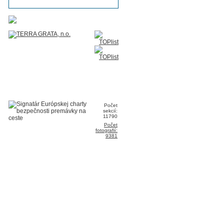
Počet
sekcií:
11790
Počet
fotografií:
9381