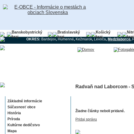
Banskobystrický
Bratislavský
Košický
Nit
kraj
kraj
kraj
kraj
OKRES:
Bardejov
,
Humenné
,
Kežmarok
,
Levoča
,
Medzilaborce
,
Radvaň nad Laborcom - S
Radvaň nad Laborcom
Základné informácie
Súčasnosť obce
Žiadne články neboli pridané.
História
Príroda
Pridaj správu
Kultúrne dedičstvo
Mapa