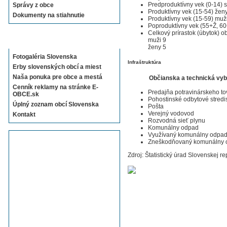
Predproduktívny vek (0-14) 
Správy z obce
Produktívny vek (15-54) žen
Dokumenty na stiahnutie
Produktívny vek (15-59) muž
Poproduktívny vek (55+Ž, 6
Celkový prírastok (úbytok) o
Sekcie E-OBCE.sk
muži 9
ženy 5
Fotogaléria Slovenska
Infraštruktúra
Erby slovenských obcí a miest
Naša ponuka pre obce a mestá
Občianska a technická vy
Cenník reklamy na stránke E-
Predajňa potravinárskeho to
OBCE.sk
Pohostinské odbytové stredi
Úplný zoznam obcí Slovenska
Pošta
Verejný vodovod
Kontakt
Rozvodná sieť plynu
Komunálny odpad
Využívaný komunálny odpa
Zneškodňovaný komunálny 
Zdroj: Štatistický úrad Slovenskej re