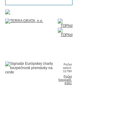
Počet
sekcií:
11790
Počet
fotografií:
9381