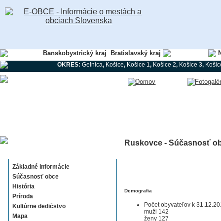
Banskobystrický kraj
Bratislavský kraj
Košický kraj
N
OKRES:
Gelnica
,
Košice
,
Košice 1
,
Košice 2
,
Košice 3
,
Košic
Ruskovce - Súčasnosť o
Ruskovce
Základné informácie
Súčasnosť obce
História
Demografia
Príroda
Počet obyvateľov k 31.12.20
Kultúrne dedičstvo
muži 142
Mapa
ženy 127