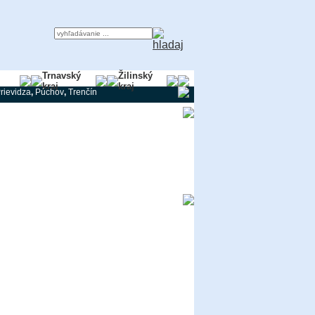
ky
Trnavský
Žilinský
kraj
kraj
rievidza
,
Púchov
,
Trenčín