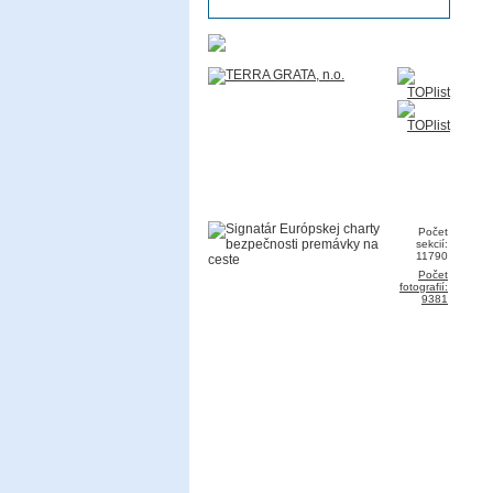
Počet
sekcií:
11790
Počet
fotografií:
9381