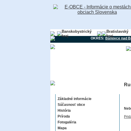
Banskobystrický
Bratislavský
kraj
kraj
OKRES:
Bánovce nad B
Ru
Ruskovce
Základné informácie
Súčasnosť obce
Nebo
História
Príroda
Prid
Fotogaléria
Mapa