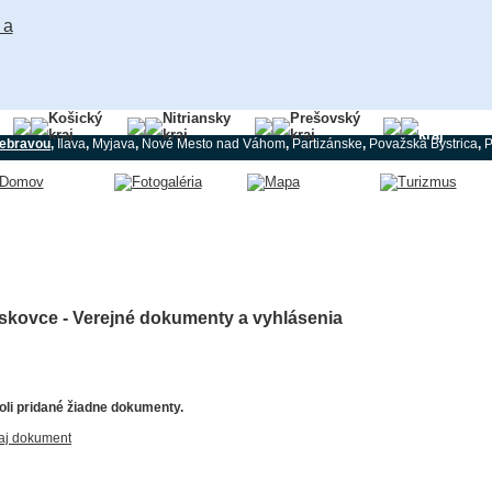
Košický
Nitriansky
Prešovský
Trenčians
kraj
kraj
kraj
kraj
ebravou
,
Ilava
,
Myjava
,
Nové Mesto nad Váhom
,
Partizánske
,
Považská Bystrica
,
P
skovce - Verejné dokumenty a vyhlásenia
li pridané žiadne dokumenty.
aj dokument