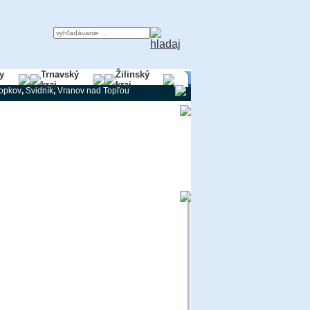
y
Trnavský
Žilinský
kraj
kraj
ropkov
,
Svidník
,
Vranov nad Topľou