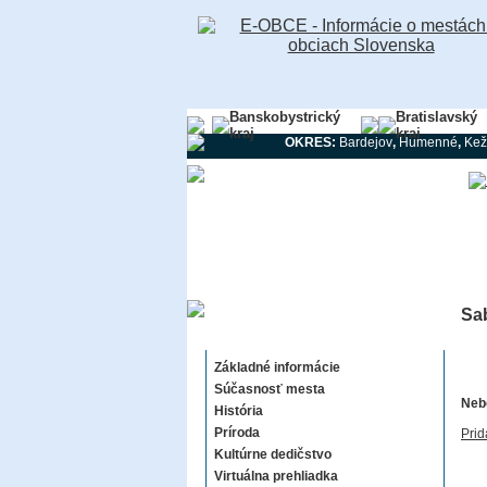
Banskobystrický
Bratislavský
kraj
kraj
OKRES:
Bardejov
,
Humenné
,
Kež
Sa
Sabinov
Základné informácie
Súčasnosť mesta
Nebo
História
Príroda
Prid
Kultúrne dedičstvo
Virtuálna prehliadka