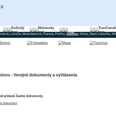
Košický
Nitriansky
Prešovský
Trenčiansk
kraj
kraj
kraj
kraj
marok
,
Levoča
,
Medzilaborce
,
Poprad
,
Prešov
,
Sabinov
,
Snina
,
Stará Ľubovňa
,
St
binov - Verejné dokumenty a vyhlásenia
li pridané žiadne dokumenty.
aj dokument