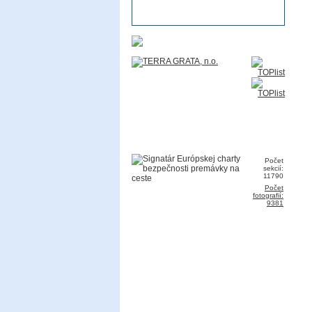
Počet
sekcií:
11790
Počet
fotografií:
9381