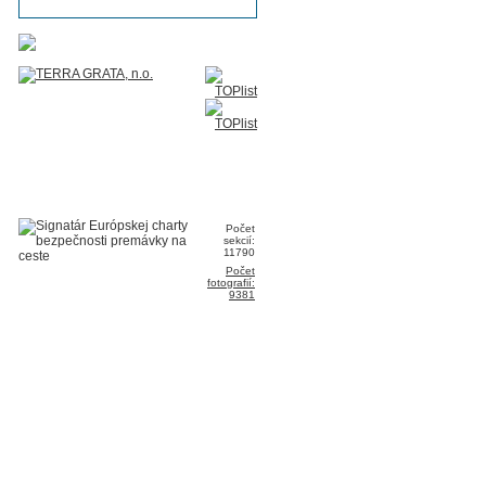
Počet
sekcií:
11790
Počet
fotografií:
9381