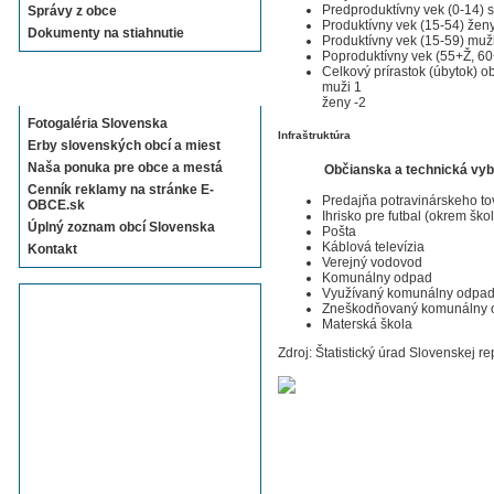
Predproduktívny vek (0-14) 
Správy z obce
Produktívny vek (15-54) žen
Dokumenty na stiahnutie
Produktívny vek (15-59) muž
Poproduktívny vek (55+Ž, 6
Celkový prírastok (úbytok) ob
Sekcie E-OBCE.sk
muži 1
ženy -2
Fotogaléria Slovenska
Infraštruktúra
Erby slovenských obcí a miest
Naša ponuka pre obce a mestá
Občianska a technická vy
Cenník reklamy na stránke E-
Predajňa potravinárskeho to
OBCE.sk
Ihrisko pre futbal (okrem ško
Úplný zoznam obcí Slovenska
Pošta
Káblová televízia
Kontakt
Verejný vodovod
Komunálny odpad
Využívaný komunálny odpa
Zneškodňovaný komunálny 
Materská škola
Zdroj: Štatistický úrad Slovenskej re