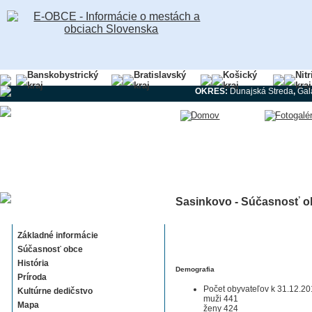
Banskobystrický
Bratislavský
Košický
Nit
kraj
kraj
kraj
kraj
OKRES:
Dunajská Streda
,
Gal
Sasinkovo - Súčasnosť o
Sasinkovo
Základné informácie
Súčasnosť obce
História
Demografia
Príroda
Počet obyvateľov k 31.12.20
Kultúrne dedičstvo
muži 441
Mapa
ženy 424