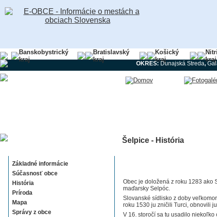
Banskobystrický
Bratislavský
Košický
Nit
kraj
kraj
kraj
kraj
OKRES:
Dunajská Streda
,
Gal
Šelpice - História
Šelpice
Základné informácie
Súčasnosť obce
Obec je doložená z roku 1283 ako S
História
maďarsky Selpóc.
Príroda
Slovanské sídlisko z doby veľkomo
Mapa
roku 1530 ju zničili Turci, obnovili
Správy z obce
V 16. storočí sa tu usadilo niekoľk