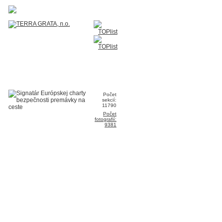
Počet
sekcií:
11790
Počet
fotografií:
9381