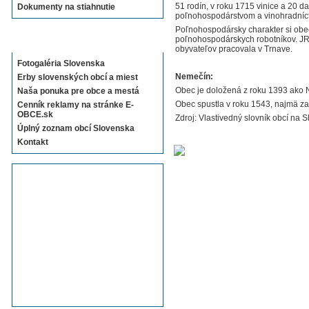
51 rodín, v roku 1715 vinice a 20 
Dokumenty na stiahnutie
poľnohospodárstvom a vinohradníc
Poľnohospodársky charakter si obec
Sekcie E-OBCE.sk
poľnohospodárskych robotníkov. JR
obyvateľov pracovala v Trnave.
Fotogaléria Slovenska
Nemečín:
Erby slovenských obcí a miest
Obec je doložená z roku 1393 ako 
Naša ponuka pre obce a mestá
Obec spustla v roku 1543, najmä za
Cenník reklamy na stránke E-
OBCE.sk
Zdroj: Vlastivedný slovník obcí na S
Úplný zoznam obcí Slovenska
Kontakt