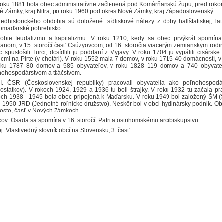
roku 1881 bola obec administratívne začlenená pod Komárňanskú župu; pred rok
é Zámky, kraj Nitra; po roku 1960 pod okres Nové Zámky, kraj Západoslovenský.
redhistorického obdobia sú doložené: sídliskové nálezy z doby hallštattskej, lat
romaďarské pohrebisko.
obie feudalizmu a kapitalizmu: V roku 1210, kedy sa obec prvýkrát spomína, 
anom, v 15. storočí časť Csúzyovcom, od 16. storočia viacerým zemianskym rodin
 spustošili Turci, dosídlili ju poddaní z Myjavy. V roku 1704 ju vypálili cisárske
ucmi na Pirte (v chotári). V roku 1552 mala 7 domov, v roku 1715 40 domácností, v
oku 1787 80 domov a 585 obyvateľov, v roku 1828 119 domov a 740 obyvateľ
nohospodárstvom a tkáčstvom.
I. ČSR (Československej republiky) pracovali obyvatelia ako poľnohospodár
kostatkov). V rokoch 1924, 1929 a 1936 tu boli štrajky. V roku 1932 tu začala pr
och 1938 - 1945 bola obec pripojená k Maďarsku. V roku 1949 bol založený ŠM (Š
u 1950 JRD (Jednotné roľnícke družstvo). Neskôr bol v obci hydinársky podnik. Oby
ieste, časť v Nových Zámkoch.
cov: Osada sa spomína v 16. storočí. Patrila ostrihomskému arcibiskupstvu.
j: Vlastivedný slovník obcí na Slovensku, 3. časť