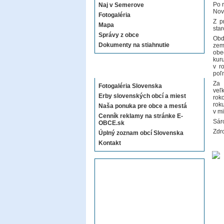
Po 
Naj v Semerove
Nov
Fotogaléria
Z p
Mapa
sta
Správy z obce
Obd
Dokumenty na stiahnutie
zem
obec
kur
v r
Sekcie E-OBCE.sk
poľ
Za 
Fotogaléria Slovenska
veľ
Erby slovenských obcí a miest
rok
rok
Naša ponuka pre obce a mestá
v m
Cenník reklamy na stránke E-
Sár
OBCE.sk
Zdro
Úplný zoznam obcí Slovenska
Kontakt