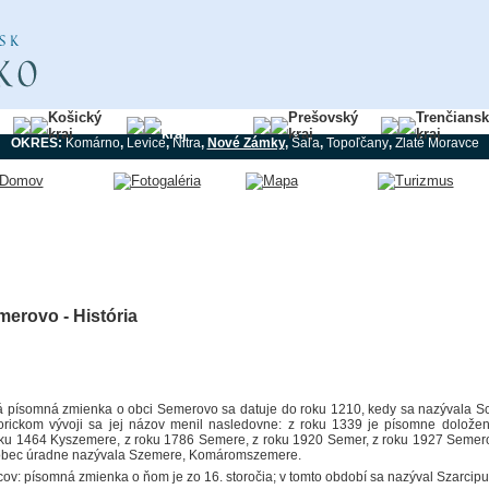
Košický
Nitriansky
Prešovský
Trenčians
kraj
kraj
kraj
kraj
OKRES:
Komárno
,
Levice
,
Nitra
,
Nové Zámky
,
Šaľa
,
Topoľčany
,
Zlaté Moravce
erovo - História
á písomná zmienka o obci Semerovo sa datuje do roku 1210, kedy sa nazývala S
torickom vývoji sa jej názov menil nasledovne: z roku 1339 je písomne dolože
oku 1464 Kyszemere, z roku 1786 Semere, z roku 1920 Semer, z roku 1927 Semer
obec úradne nazývala Szemere, Komáromszemere.
cov: písomná zmienka o ňom je zo 16. storočia; v tomto období sa nazýval Szarcipu