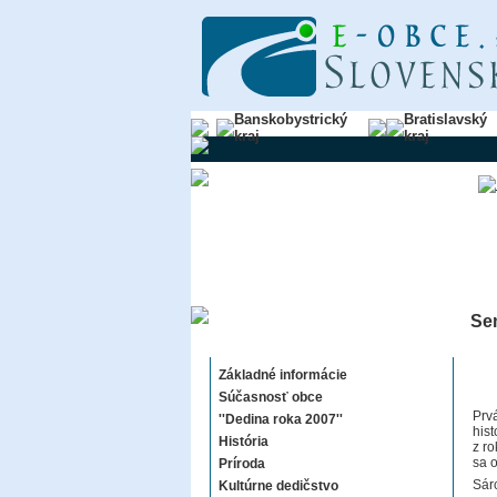
Banskobystrický
Bratislavský
kraj
kraj
Sem
Semerovo
Základné informácie
Súčasnosť obce
Prv
''Dedina roka 2007''
his
História
z r
sa 
Príroda
Sár
Kultúrne dedičstvo