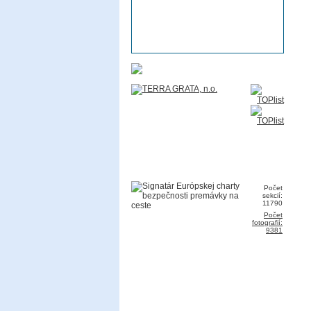
Počet
sekcií:
11790
Počet
fotografií:
9381