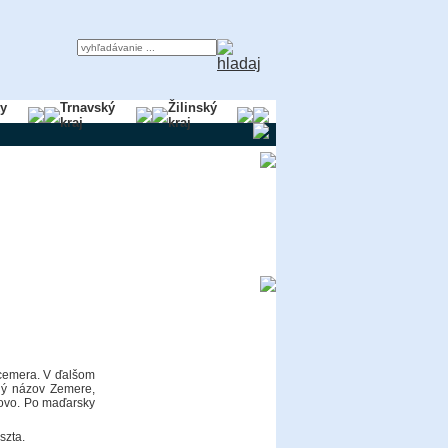
ky
Trnavský
Žilinský
kraj
kraj
cemera. V ďalšom
ný názov Zemere,
ovo. Po maďarsky
szta.