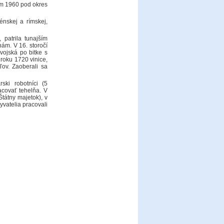
om 1960 pod okres
énskej a rímskej,
patrila tunajším
ám. V 16. storočí
 vojská po bitke s
 roku 1720 vinice,
ov. Zaoberali sa
ski robotníci (5
acovať tehelňa. V
tátny majetok), v
vatelia pracovali