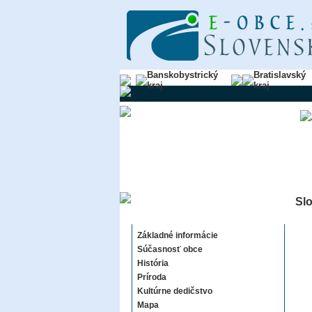
Banskobystrický
Bratislavský
kraj
kraj
Sl
Slovenská Nová Ves
Základné informácie
Súčasnosť obce
História
Príroda
Kultúrne dedičstvo
Mapa