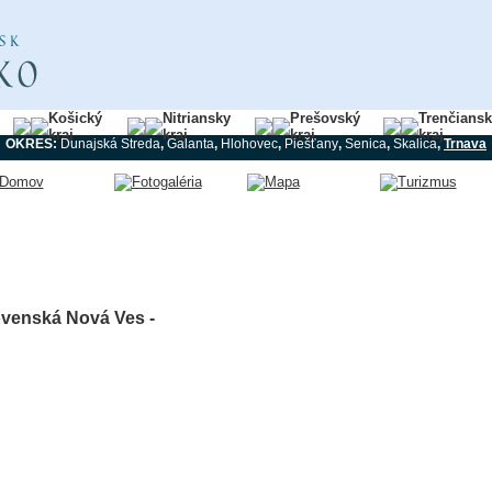
Košický
Nitriansky
Prešovský
Trenčians
kraj
kraj
kraj
kraj
OKRES:
Dunajská Streda
,
Galanta
,
Hlohovec
,
Piešťany
,
Senica
,
Skalica
,
Trnava
ovenská Nová Ves -