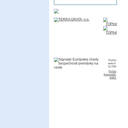
Počet
sekcií:
11790
Počet
fotografií:
9381