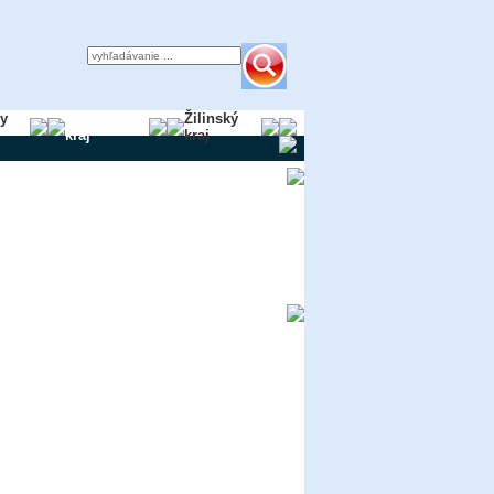
ky
Trnavský
Žilinský
kraj
kraj