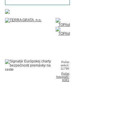
Počet
sekcií:
11790
Počet
fotografií:
9381