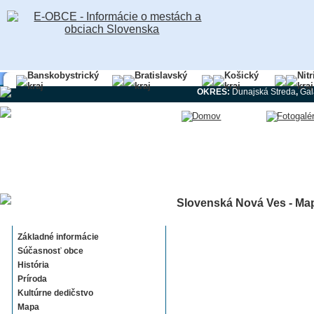
Banskobystrický
Bratislavský
Košický
Nit
kraj
kraj
kraj
kraj
OKRES:
Dunajská Streda
,
Gal
Slovenská Nová Ves - Ma
Slovenská Nová Ves
Základné informácie
Súčasnosť obce
História
Príroda
Kultúrne dedičstvo
Mapa