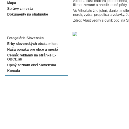
Stredná čašť chotára je odlesnená, 
Mapa
illimerizované a hnedé lesné pôdy.
Správy z mesta
Vo Vihorlate žije jeleň, daniel, mufl
Dokumenty na stiahnutie
norok, vydra, prepelica a volavky. J
Zdroj: Vlastivedný slovník obcí na S
Sekcie E-OBCE.sk
Fotogaléria Slovenska
Erby slovenských obcí a miest
Naša ponuka pre obce a mestá
Cenník reklamy na stránke E-
OBCE.sk
Úplný zoznam obcí Slovenska
Kontakt