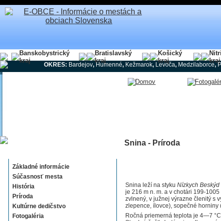
Banskobystrický
Bratislavský
Košický
Nit
kraj
kraj
kraj
kraj
OKRES:
Bardejov
,
Humenné
,
Kežmarok
,
Levoča
,
Medzilaborce
,
Snina - Príroda
Snina
Základné informácie
Súčasnosť mesta
Snina leží na styku
Nízkych Beskýd
História
je 216 m n. m. a v chotári 199-1005 
Príroda
zvlnený, v južnej výrazne členitý s 
zlepence, ílovce), sopečné horniny (
Kultúrne dedičstvo
Ročná priemerná teplota je 4—7 °C
Fotogaléria