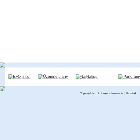
O projekte
|
Právne informácie
|
Kontakt
|