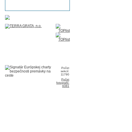
Počet
sekcií:
11790
Počet
fotografií:
9381