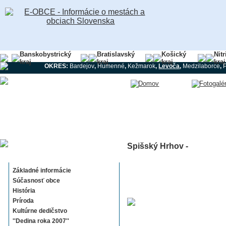
Banskobystrický
Bratislavský
Košický
Nit
kraj
kraj
kraj
kraj
OKRES:
Bardejov
,
Humenné
,
Kežmarok
,
Levoča
,
Medzilaborce
,
Spišský Hrhov -
Spišský Hrhov
Základné informácie
Súčasnosť obce
História
Príroda
Kultúrne dedičstvo
''Dedina roka 2007''