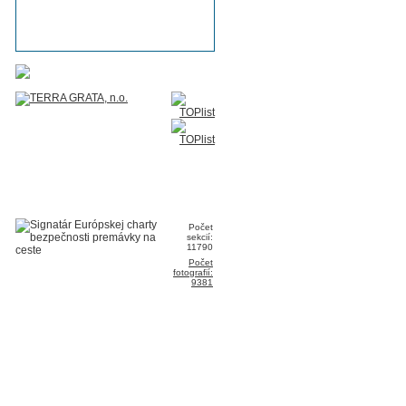
Počet
sekcií:
11790
Počet
fotografií:
9381