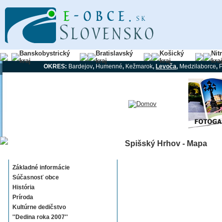
Banskobystrický
Bratislavský
Košický
Nit
kraj
kraj
kraj
kra
OKRES:
Bardejov
,
Humenné
,
Kežmarok
,
Levoča
,
Medzilaborce
,
Spišský Hrhov - Mapa
Spišský Hrhov
Základné informácie
Súčasnosť obce
História
Príroda
Kultúrne dedičstvo
''Dedina roka 2007''