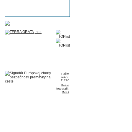
Počet
sekcií:
11790
Počet
fotografií:
9381