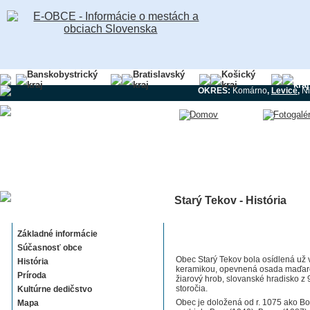
Banskobystrický
Bratislavský
Košický
Nit
kraj
kraj
kraj
kraj
OKRES:
Komárno
,
Levice
,
Ni
Starý Tekov - História
Starý Tekov
Základné informácie
Súčasnosť obce
Obec Starý Tekov bola osídlená už v
História
keramikou, opevnená osada maďarovsk
Príroda
žiarový hrob, slovanské hradisko z
storočia.
Kultúrne dedičstvo
Obec je doložená od r. 1075 ako Bo
Mapa