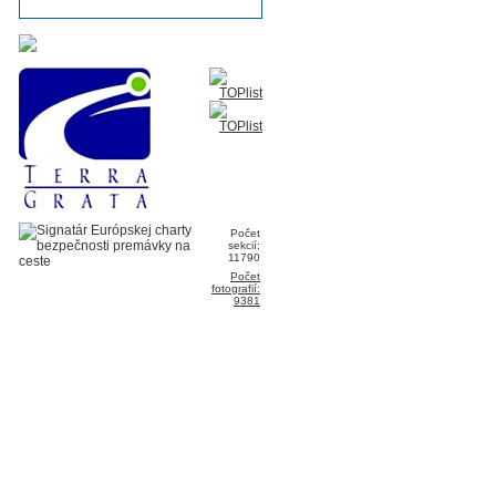
Počet
sekcií:
11790
Počet
fotografií:
9381