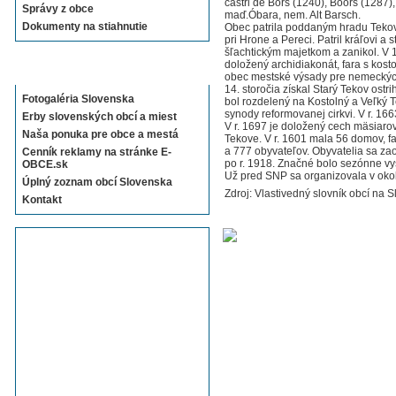
castri de Bors (1240), Boors (1287)
Správy z obce
maď.Óbara, nem. Alt Barsch.
Dokumenty na stiahnutie
Obec patrila poddaným hradu Tekov
pri Hrone a Pereci. Patril kráľovi a 
šľachtickým majetkom a zanikol. V 14
doložený archidiakonát, fara s kost
Sekcie E-OBCE.sk
obec mestské výsady pre nemeckých
14. storočia získal Starý Tekov ostr
Fotogaléria Slovenska
bol rozdelený na Kostolný a Veľký T
synody reformovanej cirkvi. V r. 1663 t
Erby slovenských obcí a miest
V r. 1697 je doložený cech mäsiaro
Naša ponuka pre obce a mestá
Tekove. V r. 1601 mala 56 domov, fa
a 777 obyvateľov. Obyvatelia sa z
Cenník reklamy na stránke E-
po r. 1918. Značné bolo sezónne vy
OBCE.sk
Už pred SNP sa organizovala v okol
Úplný zoznam obcí Slovenska
Zdroj: Vlastivedný slovník obcí na S
Kontakt