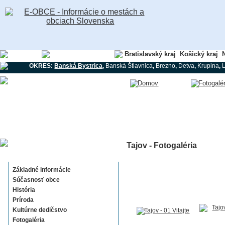
Banskobystrický kraj
Bratislavský kraj
Košický kraj
N
OKRES:
Banská Bystrica
,
Banská Štiavnica
,
Brezno
,
Detva
,
Krupina
,
Tajov - Fotogaléria
Tajov
Základné informácie
Súčasnosť obce
História
Príroda
Kultúrne dedičstvo
Fotogaléria