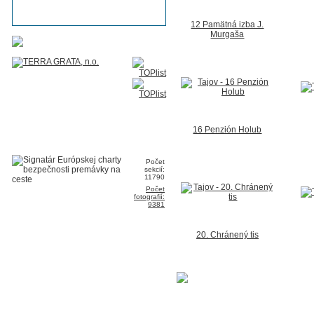
12 Pamätná izba J.
Murgaša
16 Penzión Holub
Počet
sekcií:
11790
Počet
fotografií:
9381
20. Chránený tis