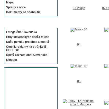
Mapa
Správy z obce
01 Vitajte
02 O
Dokumenty na stiahnutie
Sekcie E-OBCE.sk
Fotogaléria Slovenska
Erby slovenských obcí a miest
Naša ponuka pre obce a mestá
04
Cenník reklamy na stránke E-
OBCE.sk
Úplný zoznam obcí Slovenska
Kontakt
08