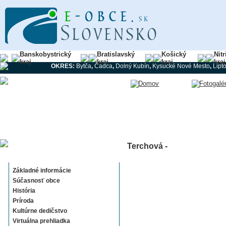
Banskobystrický
Bratislavský
Košický
Nit
kraj
kraj
kraj
kraj
OKRES:
Bytča
,
Čadca
,
Dolný Kubín
,
Kysucké Nové Mesto
,
Lipt
Terchová -
Terchová
Základné informácie
Súčasnosť obce
História
Príroda
Kultúrne dedičstvo
Virtuálna prehliadka