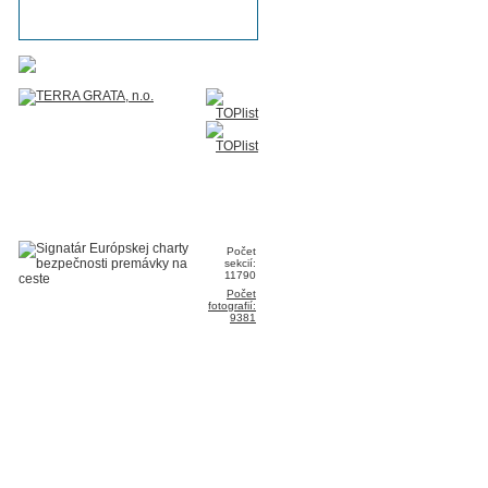
Počet
sekcií:
11790
Počet
fotografií:
9381