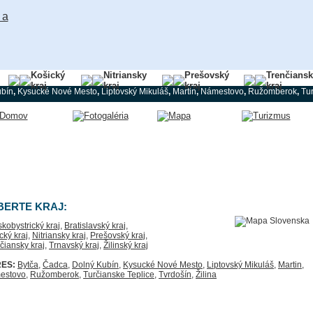
Košický
Nitriansky
Prešovský
Trenčians
kraj
kraj
kraj
kraj
ubín
,
Kysucké Nové Mesto
,
Liptovský Mikuláš
,
Martin
,
Námestovo
,
Ružomberok
,
Tur
BERTE KRAJ:
kobystrický kraj
,
Bratislavský kraj
,
cký kraj
,
Nitriansky kraj
,
Prešovský kraj
,
čiansky kraj
,
Trnavský kraj
,
Žilinský kraj
ES:
Bytča
,
Čadca
,
Dolný Kubín
,
Kysucké Nové Mesto
,
Liptovský Mikuláš
,
Martin
,
estovo
,
Ružomberok
,
Turčianske Teplice
,
Tvrdošín
,
Žilina