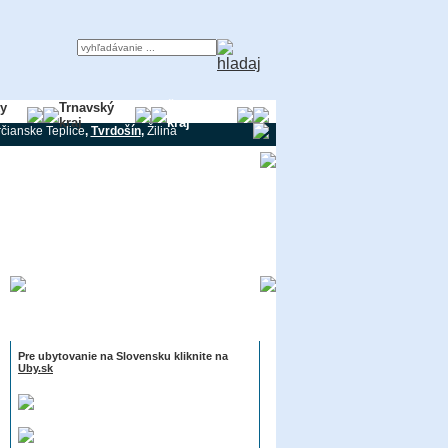
ky
Trnavský
Žilinský
kraj
kraj
čianske Teplice
,
Tvrdošín
,
Žilina
Informácie
Pre ubytovanie na Slovensku kliknite na
Uby.sk