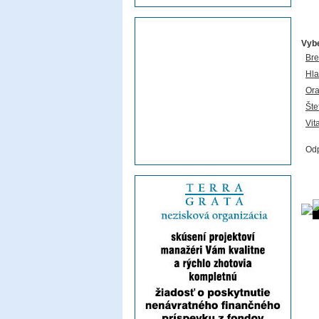
Vybe
Bre
Hl
Ora
Šte
Vit
Od
Fot
Ti