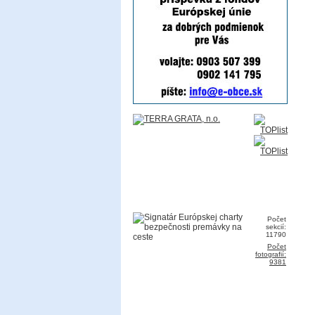
Počet
sekcií:
11790
Počet
fotografií:
9381