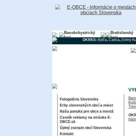
Banskobystrický
Bratislavský
kraj
kraj
OKRES:
Bytča
,
Čadca
,
Dolný K
Sekcie E-OBCE.sk
VY
Bans
Fotogaléria Slovenska
Koši
Erby slovenských obcí a miest
Tren
Naša ponuka pre obce a mestá
OKR
Cenník reklamy na stránke E-
Nám
OBCE.sk
Úplný zoznam obcí Slovenska
Kontakt