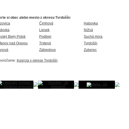
rte si obec alebo mesto z okresu Tvrdošín:
zovica
Čimhová
Habovka
adovka
Liesek
Nižná
vský Biely Potok
Podbiel
Suchá Hora
fanov nad Oravou
Trstená
Tvrdošín
anová
Zábiedovo
Zuberec
porúčame:
Inzercia v okrese Tvrdošín
ogaléria Slovenska
p:
Pridajte aj Vy fotku Vašej obce!
Otvoriť fotogalériu