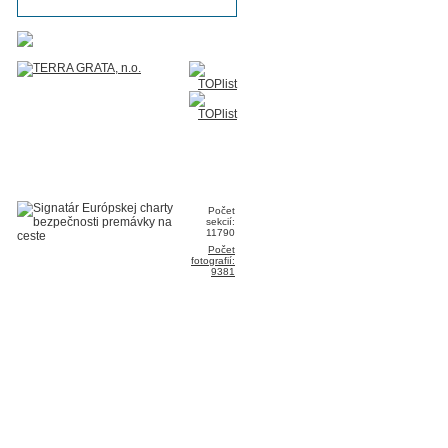
Počet
sekcií:
11790
Počet
fotografií:
9381