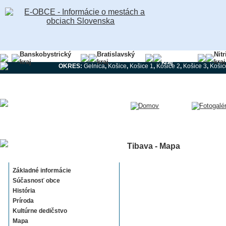
Banskobystrický
Bratislavský
Košický
Nit
kraj
kraj
kraj
kraj
OKRES:
Gelnica
,
Košice
,
Košice 1
,
Košice 2
,
Košice 3
,
Košic
Tibava - Mapa
Tibava
Základné informácie
Súčasnosť obce
História
Príroda
Kultúrne dedičstvo
Mapa