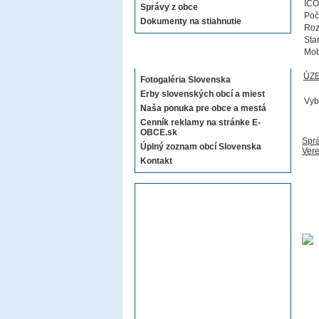
IČO
Správy z obce
Poč
Dokumenty na stiahnutie
Roz
Sta
Mob
Sekcie E-OBCE.sk
ÚZ
Fotogaléria Slovenska
Erby slovenských obcí a miest
Vyb
Naša ponuka pre obce a mestá
Cenník reklamy na stránke E-
OBCE.sk
Sprá
Úplný zoznam obcí Slovenska
Vere
Kontakt