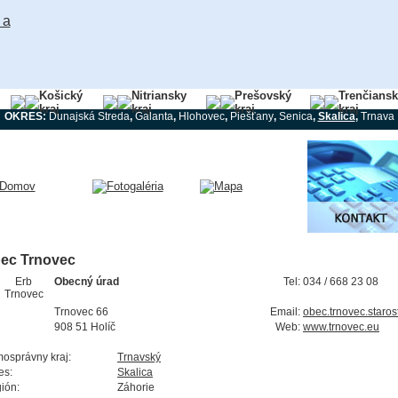
Košický
Nitriansky
Prešovský
Trenčians
kraj
kraj
kraj
kraj
OKRES:
Dunajská Streda
,
Galanta
,
Hlohovec
,
Piešťany
,
Senica
,
Skalica
,
Trnava
ec Trnovec
Obecný úrad
Tel:
034 / 668 23 08
Trnovec 66
Email:
obec.trnovec.staro
908 51 Holíč
Web:
www.trnovec.eu
osprávny kraj:
Trnavský
es:
Skalica
ión:
Záhorie