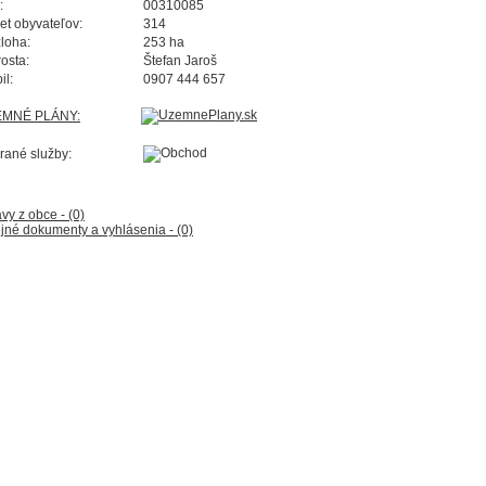
:
00310085
et obyvateľov:
314
loha:
253 ha
rosta:
Štefan Jaroš
il:
0907 444 657
EMNÉ PLÁNY:
rané služby:
vy z obce - (0)
jné dokumenty a vyhlásenia - (0)