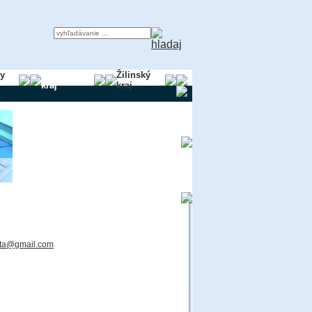
ky
Trnavský
Žilinský
kraj
kraj
sta@gmail.com