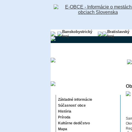
Banskobystrický
Bratislavský
kraj
kraj
Ob
Trnovec
Základné informácie
Súčasnosť obce
História
Príroda
Sam
Kultúrne dedičstvo
Okr
Reg
Mapa