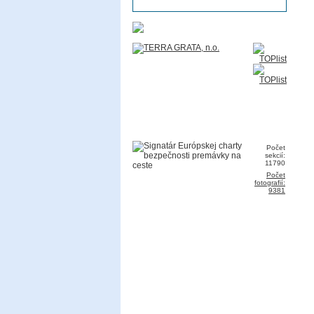
Počet
sekcií:
11790
Počet
fotografií:
9381