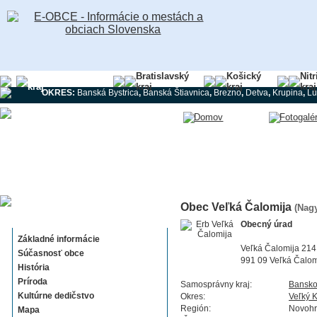
Banskobystrický
Bratislavský
Košický
Nit
kraj
kraj
kraj
kraj
OKRES:
Banská Bystrica
,
Banská Štiavnica
,
Brezno
,
Detva
,
Krupina
,
Lu
Obec Veľká Čalomija
(Nag
Veľká Čalomija
Obecný úrad
Základné informácie
Veľká Čalomija 214
Súčasnosť obce
991 09 Veľká Čalom
História
Príroda
Samosprávny kraj:
Bansko
Kultúrne dedičstvo
Okres:
Veľký K
Región:
Novoh
Mapa