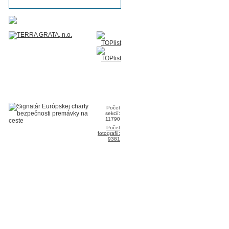
Počet
sekcií:
11790
Počet
fotografií:
9381