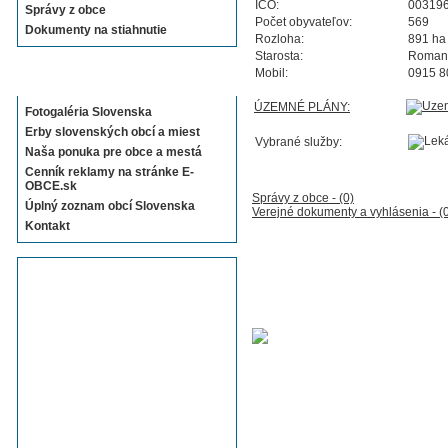
IČO:
00319
Správy z obce
Počet obyvateľov:
569
Dokumenty na stiahnutie
Rozloha:
891 ha
Starosta:
Roman 
Mobil:
0915 8
Sekcie E-OBCE.sk
ÚZEMNÉ PLÁNY:
Fotogaléria Slovenska
Erby slovenských obcí a miest
Vybrané služby:
Naša ponuka pre obce a mestá
Cenník reklamy na stránke E-
OBCE.sk
Správy z obce - (0)
Úplný zoznam obcí Slovenska
Verejné dokumenty a vyhlásenia - (
Kontakt