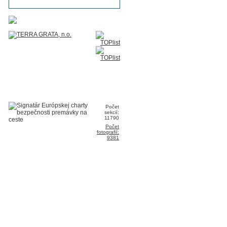
Počet
sekcií:
11790
Počet
fotografií:
9381