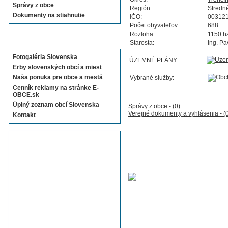
Správy z obce
Región:
Stredn
Dokumenty na stiahnutie
IČO:
00312
Počet obyvateľov:
688
Rozloha:
1150 h
Sekcie E-OBCE.sk
Starosta:
Ing. Pa
Fotogaléria Slovenska
ÚZEMNÉ PLÁNY:
Erby slovenských obcí a miest
Naša ponuka pre obce a mestá
Vybrané služby:
Cenník reklamy na stránke E-
OBCE.sk
Úplný zoznam obcí Slovenska
Správy z obce - (0)
Verejné dokumenty a vyhlásenia - (
Kontakt