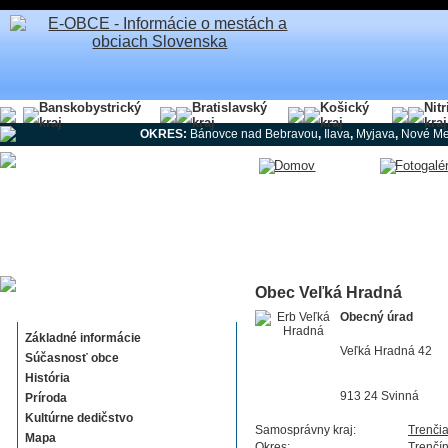
Banskobystrický
Bratislavský
Košický
Nit
kraj
kraj
kraj
kraj
OKRES:
Bánovce nad Bebravou
,
Ilava
,
Myjava
,
Nové Me
Obec Veľká Hradná
Veľká Hradná
Obecný úrad
Základné informácie
Veľká Hradná 42
Súčasnosť obce
História
913 24 Svinná
Príroda
Kultúrne dedičstvo
Samosprávny kraj:
Trenči
Mapa
Okres:
Trenčí