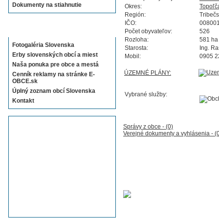
Dokumenty na stiahnutie
Okres:
Topoľč
Región:
Tribeč
IČO:
00800
Sekcie E-OBCE.sk
Počet obyvateľov:
526
Rozloha:
581 ha
Fotogaléria Slovenska
Starosta:
Ing. Ra
Erby slovenských obcí a miest
Mobil:
0905 2
Naša ponuka pre obce a mestá
ÚZEMNÉ PLÁNY:
Cenník reklamy na stránke E-
OBCE.sk
Úplný zoznam obcí Slovenska
Vybrané služby:
Kontakt
Správy z obce - (0)
Verejné dokumenty a vyhlásenia - (