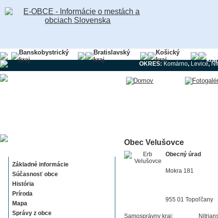
Banskobystrický
Bratislavský
Košický
Nit
kraj
kraj
kraj
kraj
OKRES:
Komárno
,
Levice
,
Ni
Obec Velušovce
Velušovce
Obecný úrad
Základné informácie
Mokra 181
Súčasnosť obce
História
Príroda
955 01 Topoľčany
Mapa
Správy z obce
Samosprávny kraj:
Nitrian