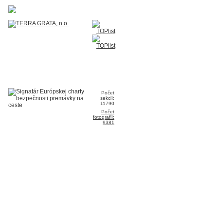
Počet
sekcií:
11790
Počet
fotografií:
9381