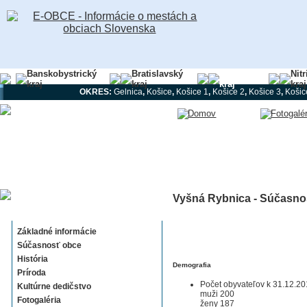
Banskobystrický
Bratislavský
Košický
Nit
kraj
kraj
kraj
kraj
OKRES:
Gelnica
,
Košice
,
Košice 1
,
Košice 2
,
Košice 3
,
Košic
Vyšná Rybnica - Súčasno
Vyšná Rybnica
Základné informácie
Súčasnosť obce
História
Demografia
Príroda
Počet obyvateľov k 31.12.20
Kultúrne dedičstvo
muži 200
Fotogaléria
ženy 187