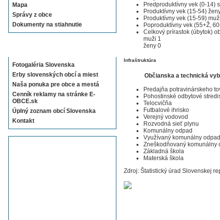
Predproduktívny vek (0-14) 
Mapa
Produktívny vek (15-54) žen
Správy z obce
Produktívny vek (15-59) muž
Dokumenty na stiahnutie
Poproduktívny vek (55+Ž, 6
Celkový prírastok (úbytok) ob
muži 1
ženy 0
Sekcie E-OBCE.sk
Infraštruktúra
Fotogaléria Slovenska
Erby slovenských obcí a miest
Občianska a technická vy
Naša ponuka pre obce a mestá
Predajňa potravinárskeho to
Cenník reklamy na stránke E-
Pohostinské odbytové stredi
OBCE.sk
Telocvičňa
Futbalové ihrisko
Úplný zoznam obcí Slovenska
Verejný vodovod
Kontakt
Rozvodná sieť plynu
Komunálny odpad
Využívaný komunálny odpa
Zneškodňovaný komunálny 
Základná škola
Materská škola
Zdroj: Štatistický úrad Slovenskej re