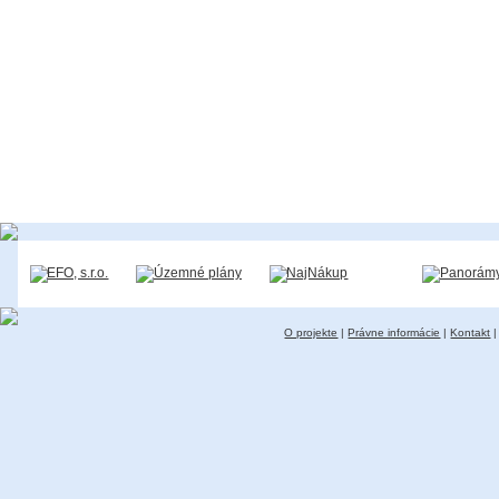
O projekte
|
Právne informácie
|
Kontakt
|