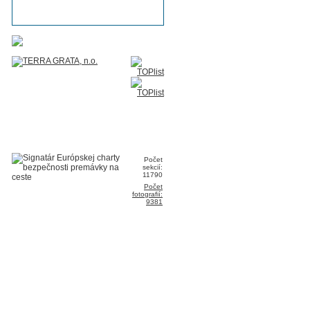
Počet
sekcií:
11790
Počet
fotografií:
9381