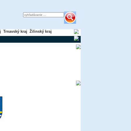
j
Trnavský kraj
Žilinský kraj