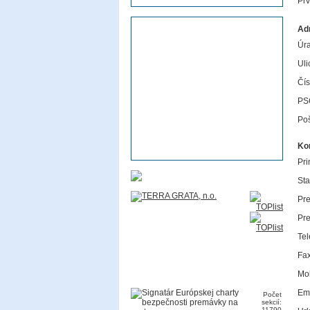
Pr
Ad
Úra
Uli
Čís
PS
Poš
Ko
Pri
Sta
Pre
Pre
Tel
Fax
Mob
Ema
Počet
sekcií:
11790