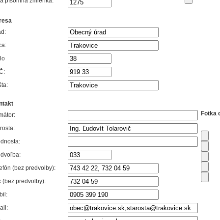
vá písomná zmienka:
resa
d:
ca:
lo
Č:
ta:
ntakt
Fotka 
mátor:
rosta:
dnosta:
dvoľba:
efón (bez predvolby):
 (bez predvolby):
il:
il: