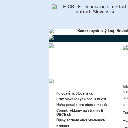
Banskobystrický kraj
Bratis
Sekcie E-OBCE.sk
Inf
Ná
Fotogaléria Slovenska
Re
Erby slovenských obcí a miest
Naša ponuka pre obce a mestá
IČO
Cenník reklamy na stránke E-
Poč
OBCE.sk
Úplný zoznam obcí Slovenska
Roz
Kontakt