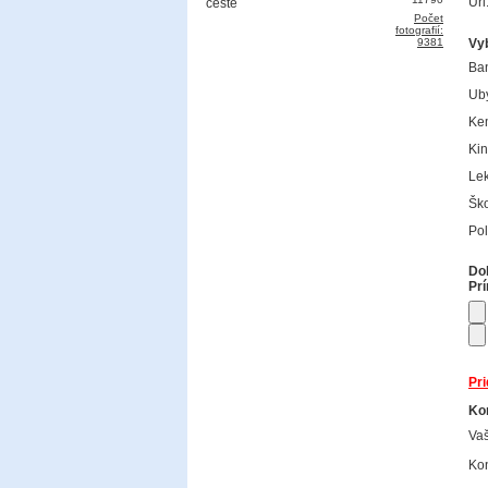
Url
Počet
fotografií:
9381
Vy
Ba
Uby
Ke
Kin
Lek
Ško
Pol
Dok
Prí
Pri
Kon
Va
Kon