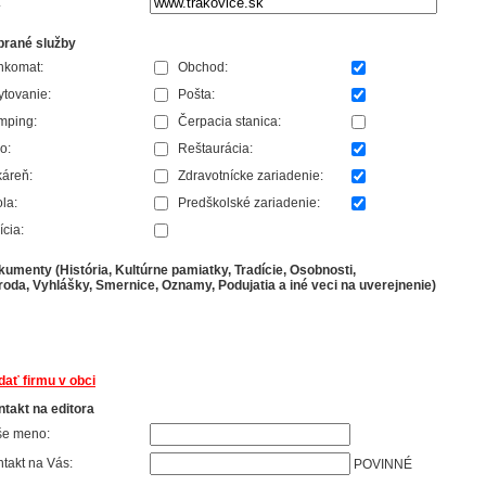
:
brané služby
nkomat:
Obchod:
tovanie:
Pošta:
mping:
Čerpacia stanica:
o:
Reštaurácia:
áreň:
Zdravotnícke zariadenie:
la:
Predškolské zariadenie:
ícia:
umenty (História, Kultúrne pamiatky, Tradície, Osobnosti,
roda, Vyhlášky, Smernice, Oznamy, Podujatia a iné veci na uverejnenie)
dať firmu v obci
takt na editora
še meno:
takt na Vás:
POVINNÉ