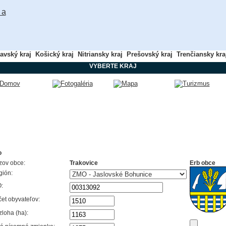
lavský kraj
Košický kraj
Nitriansky kraj
Prešovský kraj
Trenčiansky kra
VYBERTE KRAJ
o
zov obce:
Trakovice
Erb obce
gión:
:
et obyvateľov:
loha (ha):