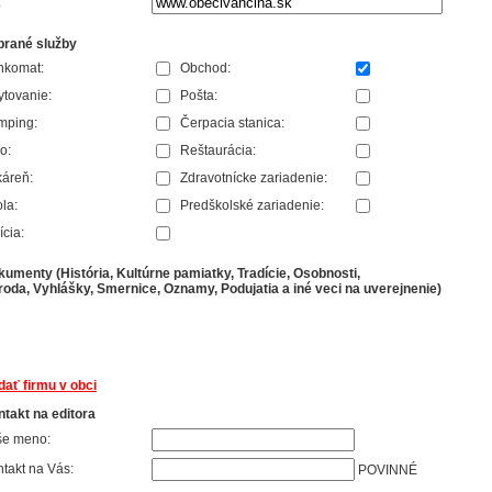
:
brané služby
nkomat:
Obchod:
tovanie:
Pošta:
mping:
Čerpacia stanica:
o:
Reštaurácia:
áreň:
Zdravotnícke zariadenie:
la:
Predškolské zariadenie:
ícia:
umenty (História, Kultúrne pamiatky, Tradície, Osobnosti,
roda, Vyhlášky, Smernice, Oznamy, Podujatia a iné veci na uverejnenie)
dať firmu v obci
takt na editora
še meno:
takt na Vás:
POVINNÉ