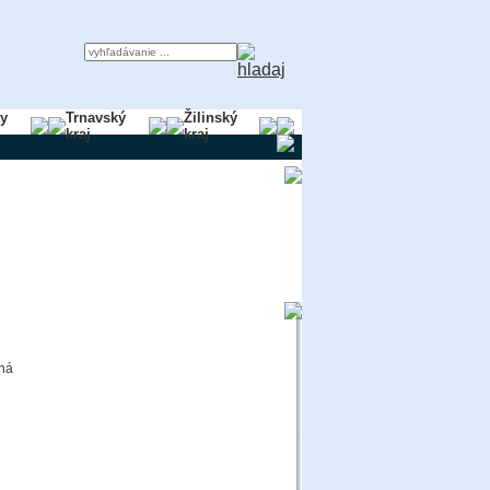
ky
Trnavský
Žilinský
kraj
kraj