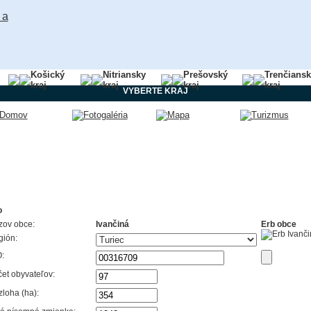
Košický
Nitriansky
Prešovský
Trenčians
kraj
kraj
kraj
kraj
VYBERTE KRAJ
o
zov obce:
Ivančiná
Erb obce
gión:
:
et obyvateľov:
loha (ha):