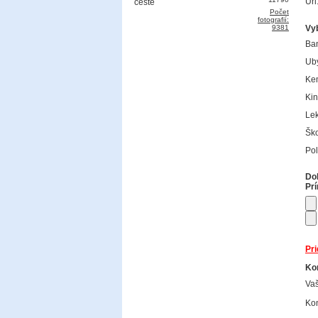
Url
Počet
fotografií:
9381
Vy
Ba
Uby
Ke
Kin
Lek
Ško
Pol
Dok
Prí
Pri
Kon
Va
Kon