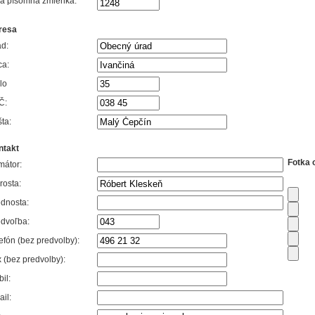
vá písomná zmienka:
resa
d:
ca:
lo
Č:
ta:
ntakt
Fotka 
mátor:
rosta:
dnosta:
dvoľba:
efón (bez predvolby):
 (bez predvolby):
il:
il: