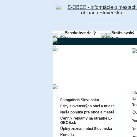
Banskobystrický
Bratislavský
kraj
kraj
Sekcie E-OBCE.sk
Inf
Ná
Fotogaléria Slovenska
Re
Erby slovenských obcí a miest
Naša ponuka pre obce a mestá
IČO
Cenník reklamy na stránke E-
Poč
OBCE.sk
Úplný zoznam obcí Slovenska
Roz
Kontakt