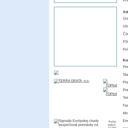
Pr
Ad
Úra
Uli
Čís
PS
Poš
Ko
Pri
Sta
Pre
Pre
Tel
Fax
Mob
Ema
Počet
sekcií:
11790