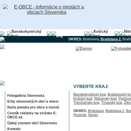
Banskobystrický
Bratislavský
Košický
Nit
kraj
kraj
kraj
kraj
OKRES:
Bratislava
,
Bratislava 2
,
Brati
Sekcie E-OBCE.sk
VYBERTE KRAJ:
Banskobystrický kraj
,
Bratislavský kr
Fotogaléria Slovenska
Košický kraj
,
Nitriansky kraj
,
Prešovs
Erby slovenských obcí a miest
Trenčiansky kraj
,
Trnavský kraj
,
Žili
Naša ponuka pre obce a mestá
OKRES:
Bratislava
,
Bratislava 2
,
Bra
Cenník reklamy na stránke E-
Pezinok
,
Senec
OBCE.sk
Úplný zoznam obcí Slovenska
Kontakt