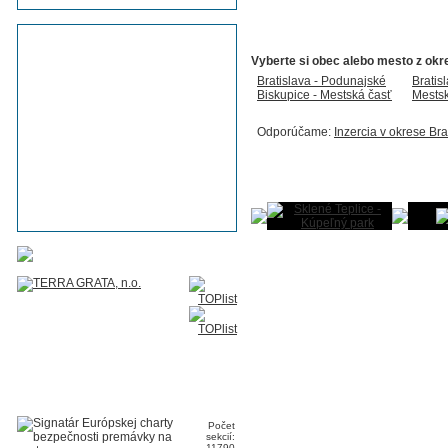
Vyberte si obec alebo mesto z okr
Bratislava - Podunajské
Bratis
Biskupice - Mestská časť
Mestsk
Odporúčame:
Inzercia v okrese Bra
Fotogaléria Slovenska
Tip:
Pridajte aj Vy fotku Vašej obce
Počet
sekcií:
11790