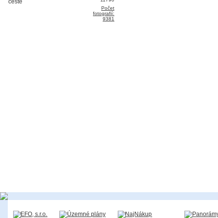
Počet
fotografií:
9381