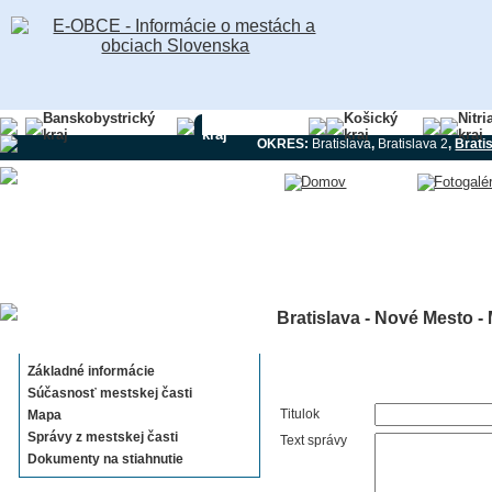
Banskobystrický
Bratislavský
Košický
Nitri
kraj
kraj
kraj
kraj
OKRES:
Bratislava
,
Bratislava 2
,
Brati
Bratislava - Nové Mesto -
Bratislava - Nové Mesto -
Mestská časť
Základné informácie
Súčasnosť mestskej časti
Titulok
Mapa
Správy z mestskej časti
Text správy
Dokumenty na stiahnutie