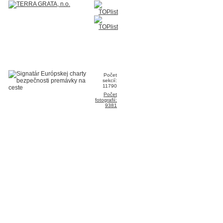
Počet
sekcií:
11790
Počet
fotografií:
9381