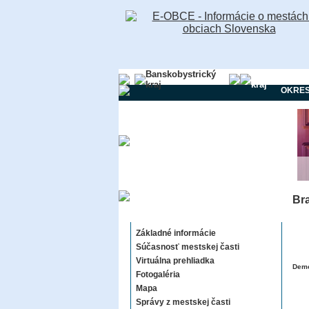
Banskobystrický
Bratislavský
kraj
kraj
OKRE
Bra
Bratislava - Staré Mesto -
Mestská časť
Základné informácie
Súčasnosť mestskej časti
Virtuálna prehliadka
Demo
Fotogaléria
Mapa
Správy z mestskej časti