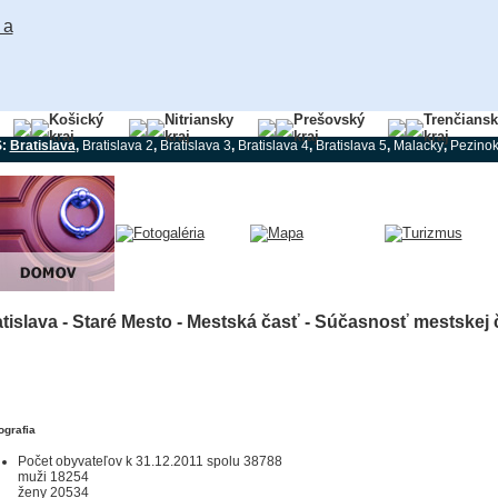
Košický
Nitriansky
Prešovský
Trenčians
kraj
kraj
kraj
kraj
S:
Bratislava
,
Bratislava 2
,
Bratislava 3
,
Bratislava 4
,
Bratislava 5
,
Malacky
,
Pezino
tislava - Staré Mesto - Mestská časť - Súčasnosť mestskej 
grafia
Počet obyvateľov k 31.12.2011 spolu 38788
muži 18254
ženy 20534