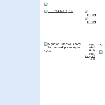
Počet
Zdro
sekcií:
11790
Počet
fotografií:
9381