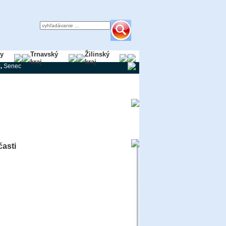
ky
Trnavský
Žilinský
kraj
kraj
k
,
Senec
časti