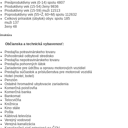
Predproduktívny vek (0-14) spolu 4807
Produktívny vek (15-54) ženy 9836
Produktívny vek (15-59) muži 11513
Poproduktívny vek (55+Ž, 60+M) spolu 112632
Celkový prírastok (úbytok) obyv. spolu 185
muži 137
ženy 48
štruktúra
Občianska a technická vybavenosť:
Predajňa potravinárskeho tovaru
Pohostinské odbytové stredisko
Predajňa nepotravinárskeho tovaru
Predajňa pohonných látok
Zariadenie pre údržbu a opravu motorových vozidiel
Predajňa súčiastok a príslušenstva pre motorové vozidlá
Hotel (motel, botel)
Penzión
Ostatné hromadné ubytovacie zariadenia
Komerčná poisťovňa
Komerčná banka
Bankomat
Telocvičňa
Knižnica
Kino stále
Pošta
Káblová televízia
Verejný vodovod
Verejná kanalizácia
Kanalizačná sieť pripojená na ČOV