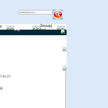
ky
Trnavský
Žilinský
kraj
kraj
57 81 27
sk