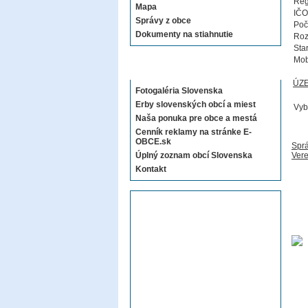
Reg
Mapa
IČO
Správy z obce
Poč
Dokumenty na stiahnutie
Roz
Sta
Mob
Sekcie E-OBCE.sk
ÚZ
Fotogaléria Slovenska
Erby slovenských obcí a miest
Vyb
Naša ponuka pre obce a mestá
Cenník reklamy na stránke E-
OBCE.sk
Sprá
Úplný zoznam obcí Slovenska
Vere
Kontakt