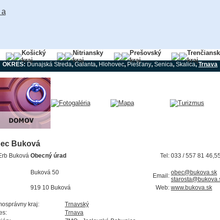
Košický
Nitriansky
Prešovský
Trenčians
kraj
kraj
kraj
kraj
OKRES:
Dunajská Streda
,
Galanta
,
Hlohovec
,
Piešťany
,
Senica
,
Skalica
,
Trnava
ec Buková
Obecný úrad
Tel:
033 / 557 81 46,5
Buková 50
obec@bukova.sk
Email:
starosta@bukova.
919 10 Buková
Web:
www.bukova.sk
osprávny kraj:
Trnavský
es:
Trnava