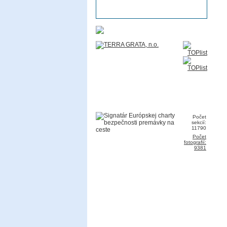
Počet
sekcií:
11790
Počet
fotografií:
9381