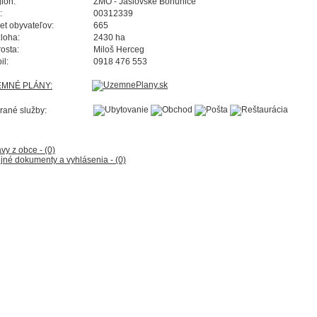
ión:
ZMO - Jaslovské Bohunice
:
00312339
et obyvateľov:
665
loha:
2430 ha
rosta:
Miloš Herceg
il:
0918 476 553
EMNÉ PLÁNY:
rané služby:
vy z obce - (0)
jné dokumenty a vyhlásenia - (0)