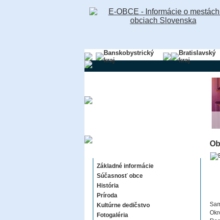
Banskobystrický
Bratislavský
kraj
kraj
Ob
Buková
Základné informácie
Súčasnosť obce
História
Príroda
Sam
Kultúrne dedičstvo
Okr
Fotogaléria