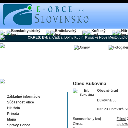
Banskobystrický
Bratislavský
Košický
Nit
kraj
kraj
kraj
kraj
OKRES:
Bytča
,
Čadca
,
Dolný Kubín
,
Kysucké Nové Mesto
,
Lipt
Obec Bukovina
Bukovina
Obecný úrad
Základné informácie
Bukovina 56
Súčasnosť obce
História
032 23 Liptovská Si
Príroda
Samosprávny kraj:
Žilinsk
Mapa
Okres:
Liptovs
Správy z obce