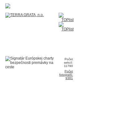
Počet
sekcií:
11790
Počet
fotografií:
9381