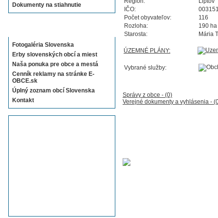
Región:
Liptov
Dokumenty na stiahnutie
IČO:
00315
Počet obyvateľov:
116
Rozloha:
190 ha
Sekcie E-OBCE.sk
Starosta:
Mária 
Fotogaléria Slovenska
ÚZEMNÉ PLÁNY:
Erby slovenských obcí a miest
Naša ponuka pre obce a mestá
Vybrané služby:
Cenník reklamy na stránke E-
OBCE.sk
Úplný zoznam obcí Slovenska
Správy z obce - (0)
Kontakt
Verejné dokumenty a vyhlásenia - (