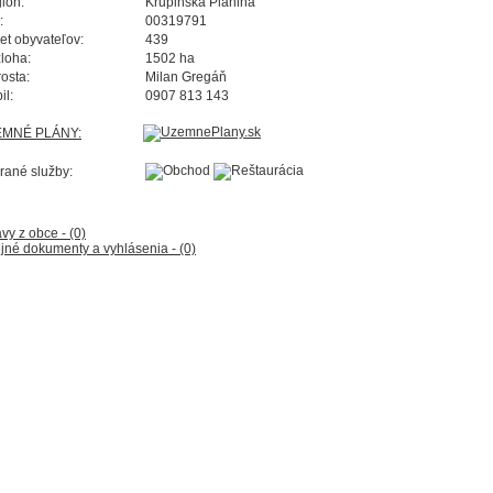
ión:
Krupinská Planina
:
00319791
et obyvateľov:
439
loha:
1502 ha
rosta:
Milan Gregáň
il:
0907 813 143
EMNÉ PLÁNY:
rané služby:
vy z obce - (0)
jné dokumenty a vyhlásenia - (0)