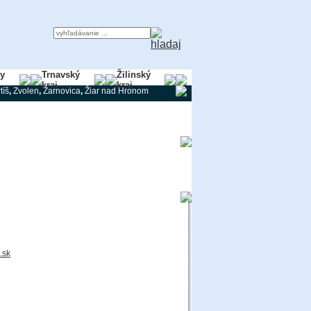
ky
Trnavský
Žilinský
kraj
kraj
tíš
,
Zvolen
,
Žarnovica
,
Žiar nad Hronom
.sk