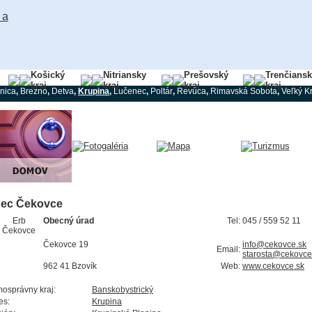
Košický
Nitriansky
Prešovský
Trenčians
kraj
kraj
kraj
kraj
nica
,
Brezno
,
Detva
,
Krupina
,
Lučenec
,
Poltár
,
Revúca
,
Rimavská Sobota
,
Veľký Kr
ec Čekovce
Obecný úrad
Tel:
045 / 559 52 11
Čekovce 19
info@cekovce.sk
Email:
starosta@cekovce
962 41 Bzovík
Web:
www.cekovce.sk
osprávny kraj:
Banskobystrický
es:
Krupina