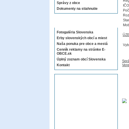
Reg
Správy z obce
IČO
Dokumenty na stiahnutie
Poč
Roz
Sta
Sekcie E-OBCE.sk
Mob
Fotogaléria Slovenska
ÚZ
Erby slovenských obcí a miest
Naša ponuka pre obce a mestá
Vyb
Cenník reklamy na stránke E-
OBCE.sk
Úplný zoznam obcí Slovenska
Sprá
Kontakt
Vere