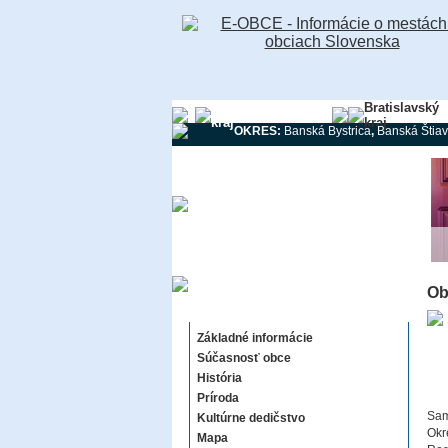
Banskobystrický
Bratislavský
kraj
kraj
OKRES:
Banská Bystrica
,
Banská Štiav
Ob
Čekovce
Základné informácie
Súčasnosť obce
História
Príroda
Sam
Kultúrne dedičstvo
Okr
Mapa