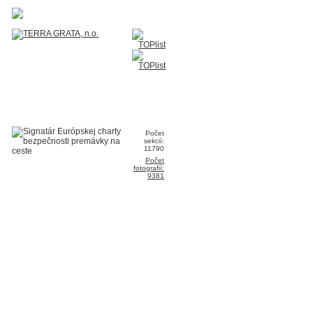
Počet
sekcií:
11790
Počet
fotografií:
9381