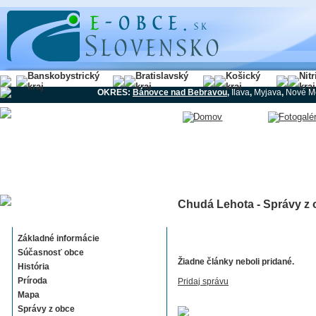
Banskobystrický
Bratislavský
Košický
Nit
kraj
kraj
kraj
kraj
OKRES:
Bánovce nad Bebravou
,
Ilava
,
Myjava
,
Nové M
Chudá Lehota - Správy z
Chudá Lehota
Základné informácie
Súčasnosť obce
Žiadne články neboli pridané.
História
Príroda
Pridaj správu
Mapa
Správy z obce