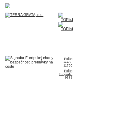
Počet
sekcií:
11790
Počet
fotografií:
9381