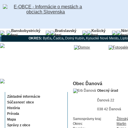
Banskobystrický
Bratislavský
Košický
Nit
kraj
kraj
kraj
kraj
OKRES:
Bytča
,
Čadca
,
Dolný Kubín
,
Kysucké Nové Mesto
,
Lipt
Obec Ďanová
Ďanová
Obecný úrad
Základné informácie
Ďanová 22
Súčasnosť obce
História
038 42 Ďanová
Príroda
Samosprávny kraj:
Žilinsk
Mapa
Okres:
Martin
Správy z obce