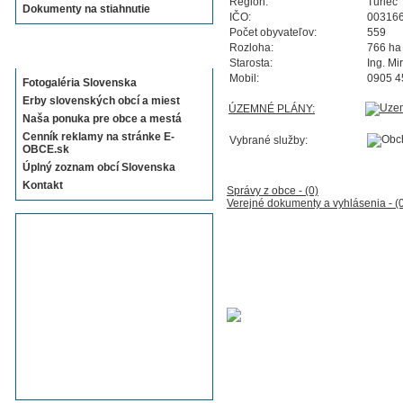
Región:
Turiec
Dokumenty na stiahnutie
IČO:
00316
Počet obyvateľov:
559
Rozloha:
766 ha
Sekcie E-OBCE.sk
Starosta:
Ing. M
Mobil:
0905 4
Fotogaléria Slovenska
Erby slovenských obcí a miest
ÚZEMNÉ PLÁNY:
Naša ponuka pre obce a mestá
Cenník reklamy na stránke E-
Vybrané služby:
OBCE.sk
Úplný zoznam obcí Slovenska
Kontakt
Správy z obce - (0)
Verejné dokumenty a vyhlásenia - (