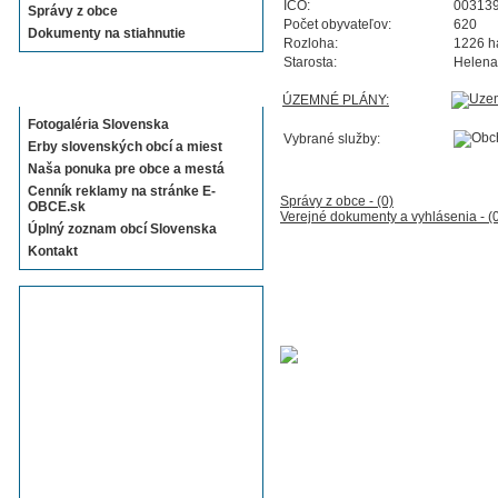
IČO:
00313
Správy z obce
Počet obyvateľov:
620
Dokumenty na stiahnutie
Rozloha:
1226 h
Starosta:
Helena
Sekcie E-OBCE.sk
ÚZEMNÉ PLÁNY:
Fotogaléria Slovenska
Vybrané služby:
Erby slovenských obcí a miest
Naša ponuka pre obce a mestá
Cenník reklamy na stránke E-
Správy z obce - (0)
OBCE.sk
Verejné dokumenty a vyhlásenia - (
Úplný zoznam obcí Slovenska
Kontakt