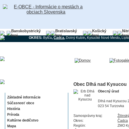
Banskobystrický
Bratislavský
Košický
Nit
kraj
kraj
kraj
kraj
OKRES:
Bytča
,
Čadca
,
Dolný Kubín
,
Kysucké Nové Mesto
,
Lipt
Obec Dlhá nad Kysucou
Dlhá nad Kysucou
Obecný úrad
Základné informácie
Dlhá nad Kysucou 
Súčasnosť obce
023 54 Turzovka
História
Príroda
Samosprávny kraj:
Žilinsk
Kultúrne dedičstvo
Okres:
Čadca
Región:
ZMO K
Mapa