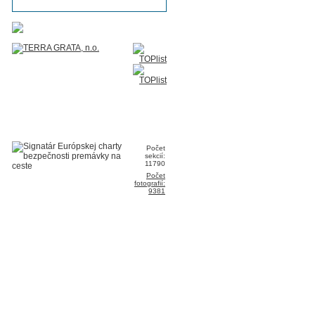
Počet
sekcií:
11790
Počet
fotografií:
9381