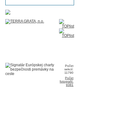
Počet
sekcií:
11790
Počet
fotografií:
9381