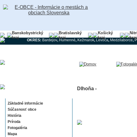
Banskobystrický
Bratislavský
Košický
Nit
kraj
kraj
kraj
kraj
OKRES:
Bardejov
,
Humenné
,
Kežmarok
,
Levoča
,
Medzilaborce
,
P
Dlhoňa -
Dlhoňa
Základné informácie
Súčasnosť obce
História
Príroda
Fotogaléria
Mapa