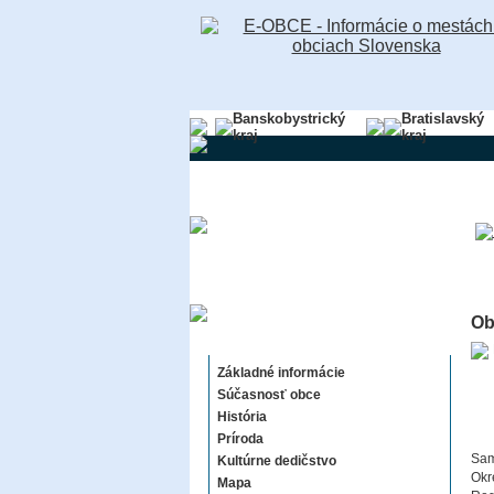
Banskobystrický
Bratislavský
kraj
kraj
Ob
Dolné Dubové
Základné informácie
Súčasnosť obce
História
Príroda
Sam
Kultúrne dedičstvo
Okr
Mapa