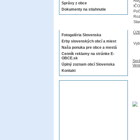
Reg
Správy z obce
IČO
Dokumenty na stiahnutie
Poč
Roz
Sta
Sekcie E-OBCE.sk
ÚZ
Fotogaléria Slovenska
Erby slovenských obcí a miest
Vyb
Naša ponuka pre obce a mestá
Cenník reklamy na stránke E-
OBCE.sk
Sprá
Úplný zoznam obcí Slovenska
Vere
Kontakt