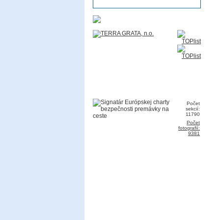
Počet
sekcií:
11790
Počet
fotografií:
9381