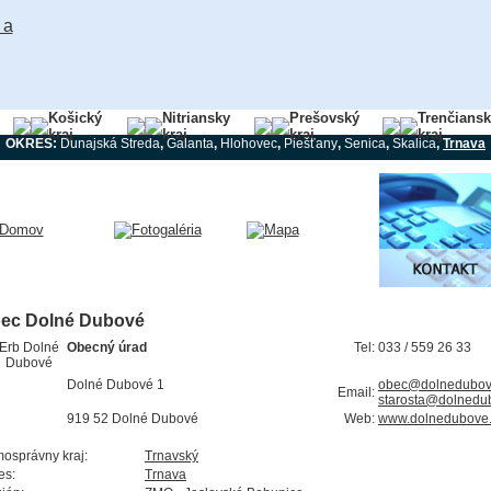
Košický
Nitriansky
Prešovský
Trenčians
kraj
kraj
kraj
kraj
OKRES:
Dunajská Streda
,
Galanta
,
Hlohovec
,
Piešťany
,
Senica
,
Skalica
,
Trnava
ec Dolné Dubové
Obecný úrad
Tel:
033 / 559 26 33
Dolné Dubové 1
obec@dolnedubov
Email:
starosta@dolnedu
919 52 Dolné Dubové
Web:
www.dolnedubove
osprávny kraj:
Trnavský
es:
Trnava