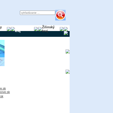
ky
Trnavský
Žilinský
kraj
kraj
e.sk
bove.sk
.sk