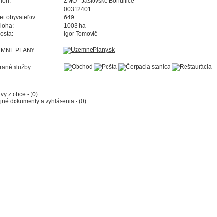
ión:
ZMO - Jaslovské Bohunice
:
00312401
et obyvateľov:
649
loha:
1003 ha
rosta:
Igor Tomovič
EMNÉ PLÁNY:
rané služby:
vy z obce - (0)
jné dokumenty a vyhlásenia - (0)