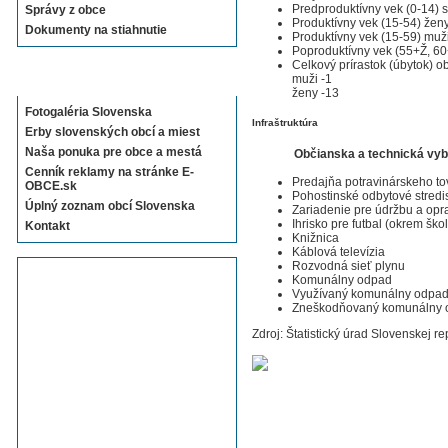
Predproduktívny vek (0-14) 
Správy z obce
Produktívny vek (15-54) žen
Dokumenty na stiahnutie
Produktívny vek (15-59) muž
Poproduktívny vek (55+Ž, 6
Celkový prírastok (úbytok) o
Sekcie E-OBCE.sk
muži -1
ženy -13
Fotogaléria Slovenska
Infraštruktúra
Erby slovenských obcí a miest
Naša ponuka pre obce a mestá
Občianska a technická vy
Cenník reklamy na stránke E-
Predajňa potravinárskeho to
OBCE.sk
Pohostinské odbytové stredi
Úplný zoznam obcí Slovenska
Zariadenie pre údržbu a opr
Ihrisko pre futbal (okrem ško
Kontakt
Knižnica
Káblová televízia
Rozvodná sieť plynu
Komunálny odpad
Využívaný komunálny odpa
Zneškodňovaný komunálny 
Zdroj: Štatistický úrad Slovenskej re