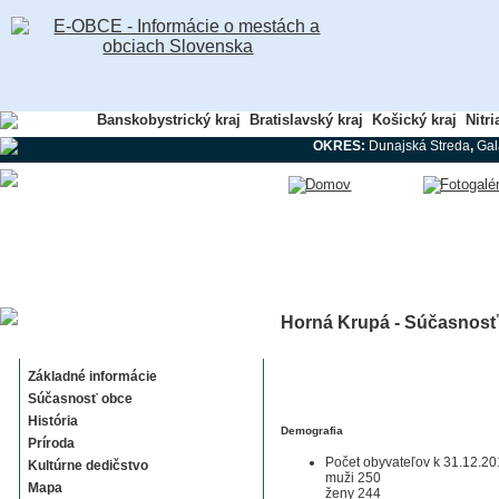
Banskobystrický kraj
Bratislavský kraj
Košický kraj
Nitri
OKRES:
Dunajská Streda
,
Gal
Horná Krupá - Súčasnosť
Horná Krupá
Základné informácie
Súčasnosť obce
História
Demografia
Príroda
Počet obyvateľov k 31.12.20
Kultúrne dedičstvo
muži 250
Mapa
ženy 244