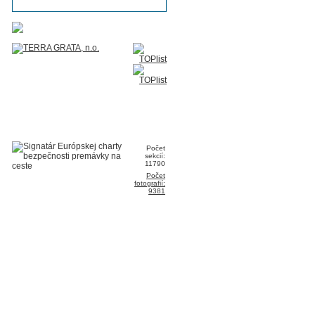
Počet
sekcií:
11790
Počet
fotografií:
9381