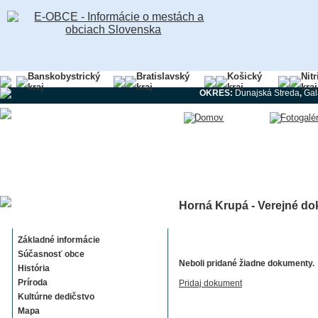
Banskobystrický
Bratislavský
Košický
Nit
kraj
kraj
kraj
kraj
OKRES:
Dunajská Streda
,
Gal
Horná Krupá - Verejné do
Horná Krupá
Základné informácie
Súčasnosť obce
Neboli pridané žiadne dokumenty.
História
Príroda
Pridaj dokument
Kultúrne dedičstvo
Mapa