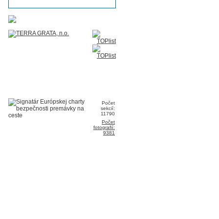
Počet
sekcií:
11790
Počet
fotografií:
9381