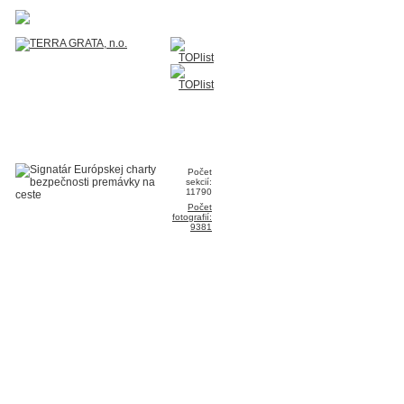
Počet
sekcií:
11790
Počet
fotografií:
9381