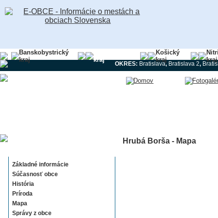
Banskobystrický
Bratislavský
Košický
Nit
kraj
kraj
kraj
kraj
OKRES:
Bratislava
,
Bratislava 2
,
Brati
Hrubá Borša - Mapa
Hrubá Borša
Základné informácie
Súčasnosť obce
História
Príroda
Mapa
Správy z obce