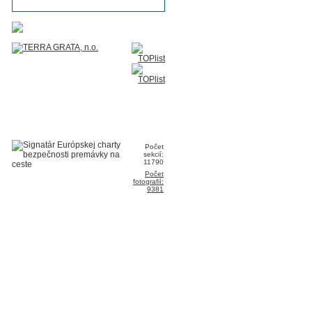
Počet
sekcií:
11790
Počet
fotografií:
9381