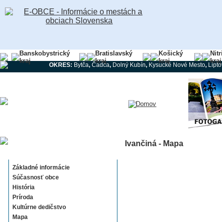
Banskobystrický
Bratislavský
Košický
Nit
kraj
kraj
kraj
kraj
OKRES:
Bytča
,
Čadca
,
Dolný Kubín
,
Kysucké Nové Mesto
,
Lipt
Ivančiná - Mapa
Ivančiná
Základné informácie
Súčasnosť obce
História
Príroda
Kultúrne dedičstvo
Mapa