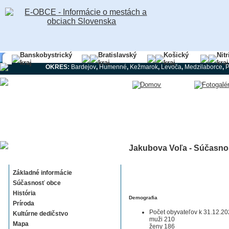
Banskobystrický
Bratislavský
Košický
Nit
kraj
kraj
kraj
kraj
OKRES:
Bardejov
,
Humenné
,
Kežmarok
,
Levoča
,
Medzilaborce
,
Jakubova Voľa - Súčasno
Jakubova Voľa
Základné informácie
Súčasnosť obce
História
Demografia
Príroda
Počet obyvateľov k 31.12.20
Kultúrne dedičstvo
muži 210
Mapa
ženy 186