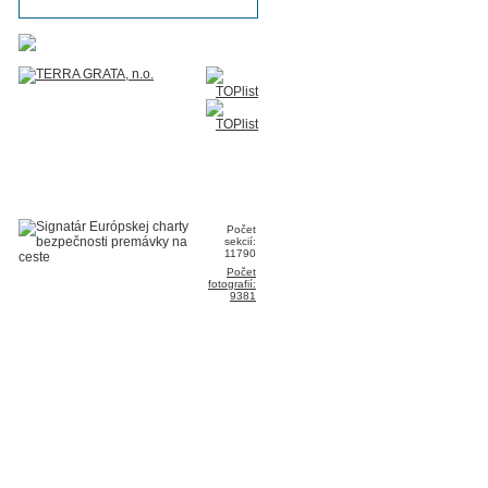
Počet
sekcií:
11790
Počet
fotografií:
9381