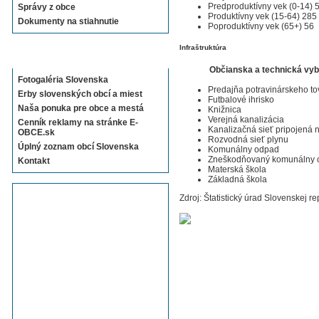
Predproduktívny vek (0-14) 
Správy z obce
Produktívny vek (15-64) 285
Dokumenty na stiahnutie
Poproduktívny vek (65+) 56
Infraštruktúra
Sekcie E-OBCE.sk
Občianska a technická vy
Fotogaléria Slovenska
Predajňa potravinárskeho to
Erby slovenských obcí a miest
Futbalové ihrisko
Naša ponuka pre obce a mestá
Knižnica
Verejná kanalizácia
Cenník reklamy na stránke E-
Kanalizačná sieť pripojená
OBCE.sk
Rozvodná sieť plynu
Úplný zoznam obcí Slovenska
Komunálny odpad
Zneškodňovaný komunálny 
Kontakt
Materská škola
Základná škola
Zdroj: Štatistický úrad Slovenskej re