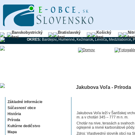
Banskobystrický
Bratislavský
Košický
Nit
kraj
kraj
kraj
kraj
OKRES:
Bardejov
,
Humenné
,
Kežmarok
,
Levoča
,
Medzilaborce
,
Jakubova Voľa - Príroda
Jakubova Voľa
Základné informácie
Súčasnosť obce
Jakubova Voľa leží v Šarišskej vrch
História
m. a v chotári 345 – 777 m n. m.
Príroda
Chotár na nive, terasách a svahoch 
Kultúrne dedičstvo
oglejené a nivné karbonátové pôdy. 
Mapa
Zdroj: Vlastivedný slovník obcí na S