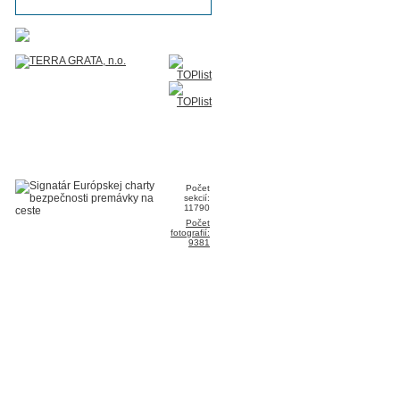
Počet
sekcií:
11790
Počet
fotografií:
9381