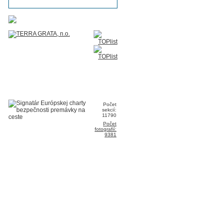
Počet
sekcií:
11790
Počet
fotografií:
9381