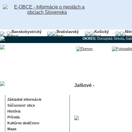
Banskobystrický
Bratislavský
Košický
Nit
kraj
kraj
kraj
kraj
OKRES:
Dunajská Streda
,
Gal
Jalšové -
Jalšové
Základné informácie
Súčasnosť obce
História
Príroda
Kultúrne dedičstvo
Mapa