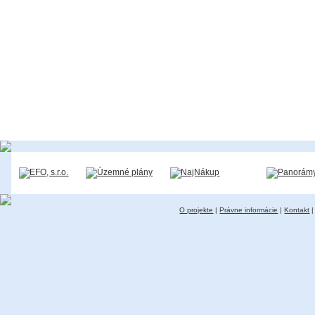
O projekte
|
Právne informácie
|
Kontakt
|