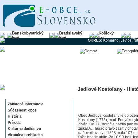
Banskobystrický
Bratislavský
Košický
Nit
kraj
kraj
kraj
kraj
OKRES:
Komárno
,
Levice
,
Ni
Jedľové Kostoľany - Histó
Jedľové Kostoľany
Základné informácie
Súčasnosť obce
Obec Jedľové Kostoľany je doložen
História
Kostolany (1773), maď. Fenyőkosytol
Príroda
Živán. Od 17. storočia patrila panstv
získal A. Thurzo právo ťažiť v chotá
Kultúrne dedičstvo
daňovníkov a v r. 1828 mala 107 dom
Virtuálna prehliadka
ťažiť hnedé uhlie. Za I.ČSR boli Je