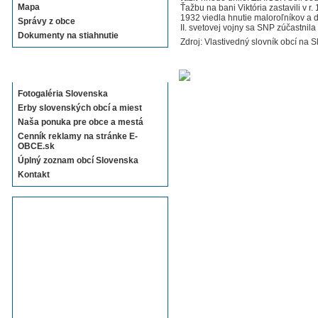
Mapa
Ťažbu na bani Viktória zastavili v
1932 viedla hnutie maloroľníkov a d
Správy z obce
II. svetovej vojny sa SNP zúčastnil
Dokumenty na stiahnutie
Zdroj: Vlastivedný slovník obcí na S
Sekcie E-OBCE.sk
Fotogaléria Slovenska
Erby slovenských obcí a miest
Naša ponuka pre obce a mestá
Cenník reklamy na stránke E-
OBCE.sk
Úplný zoznam obcí Slovenska
Kontakt