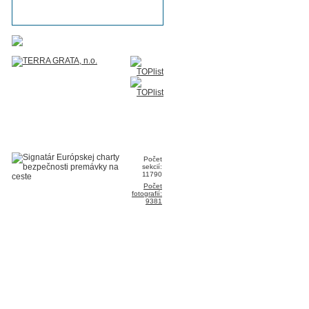
Počet
sekcií:
11790
Počet
fotografií:
9381