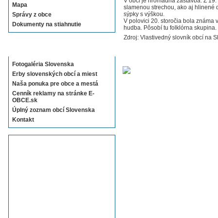
V obci je hromadná zástavba. Z 19
Mapa
slamenou strechou, ako aj hlinené 
sýpky s výškou.
Správy z obce
V polovici 20. storočia bola známa 
Dokumenty na stiahnutie
hudba. Pôsobí tu folklórna skupina.
Zdroj: Vlastivedný slovník obcí na S
Sekcie E-OBCE.sk
Fotogaléria Slovenska
Erby slovenských obcí a miest
Naša ponuka pre obce a mestá
Cenník reklamy na stránke E-
OBCE.sk
Úplný zoznam obcí Slovenska
Kontakt