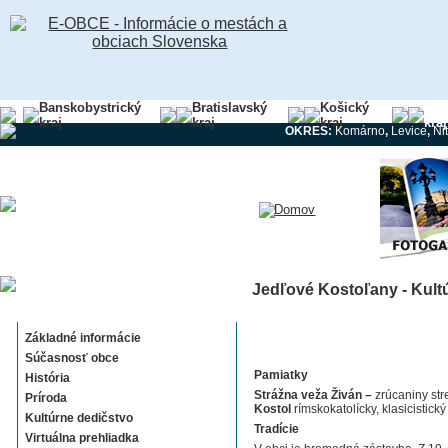
Banskobystrický
Bratislavský
Košický
Nit
kraj
kraj
kraj
kraj
OKRES:
Komárno
,
Levice
,
Ni
Jedľové Kostoľany - Kult
Jedľové Kostoľany
Základné informácie
Súčasnosť obce
Pamiatky
História
Strážna veža Živán –
zrúcaniny str
Príroda
Kostol
rímskokatolícky, klasicistický 
Kultúrne dedičstvo
Tradície
Virtuálna prehliadka