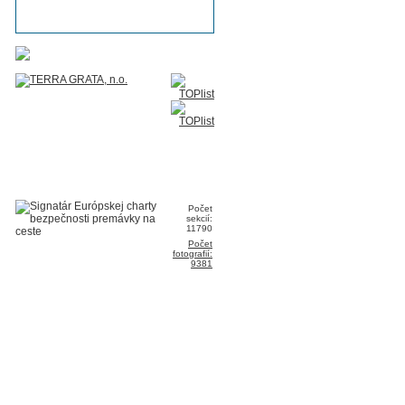
Počet
sekcií:
11790
Počet
fotografií:
9381