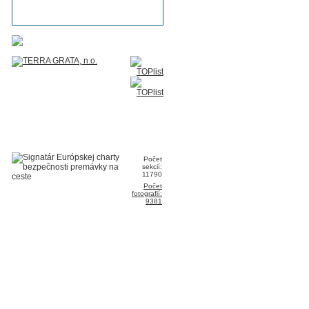
Počet
sekcií:
11790
Počet
fotografií:
9381