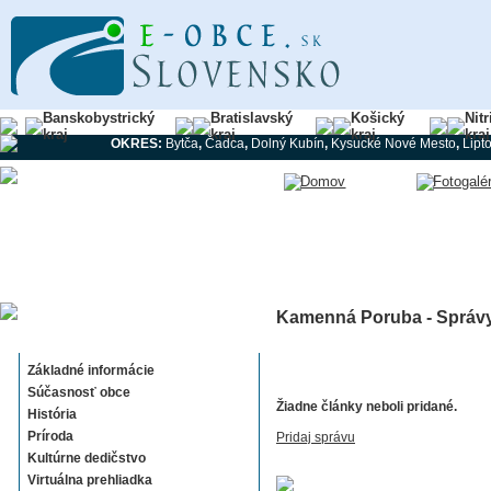
Banskobystrický
Bratislavský
Košický
Nit
kraj
kraj
kraj
kraj
OKRES:
Bytča
,
Čadca
,
Dolný Kubín
,
Kysucké Nové Mesto
,
Lipt
Kamenná Poruba - Správy
Kamenná Poruba
Základné informácie
Súčasnosť obce
Žiadne články neboli pridané.
História
Príroda
Pridaj správu
Kultúrne dedičstvo
Virtuálna prehliadka