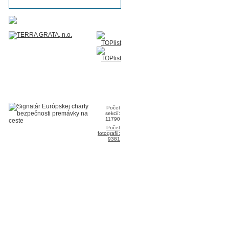
Počet
sekcií:
11790
Počet
fotografií:
9381