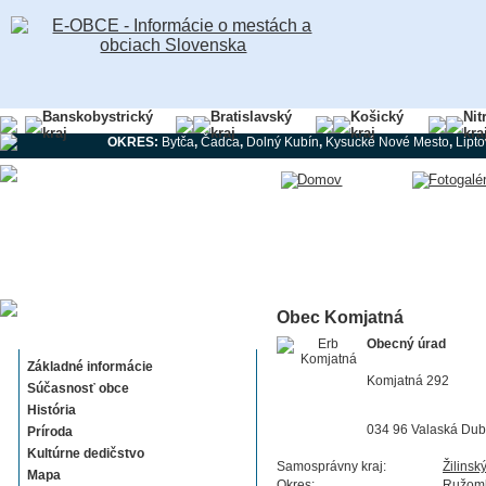
Banskobystrický
Bratislavský
Košický
Nit
kraj
kraj
kraj
kra
OKRES:
Bytča
,
Čadca
,
Dolný Kubín
,
Kysucké Nové Mesto
,
Lipt
Obec Komjatná
Komjatná
Obecný úrad
Základné informácie
Komjatná 292
Súčasnosť obce
História
034 96 Valaská Du
Príroda
Kultúrne dedičstvo
Samosprávny kraj:
Žilinsk
Mapa
Okres:
Ružom