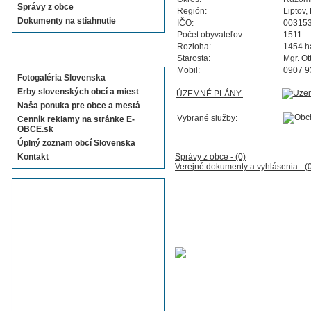
Správy z obce
Región:
Liptov
Dokumenty na stiahnutie
IČO:
00315
Počet obyvateľov:
1511
Rozloha:
1454 h
Sekcie E-OBCE.sk
Starosta:
Mgr. Ot
Mobil:
0907 9
Fotogaléria Slovenska
Erby slovenských obcí a miest
ÚZEMNÉ PLÁNY:
Naša ponuka pre obce a mestá
Vybrané služby:
Cenník reklamy na stránke E-
OBCE.sk
Úplný zoznam obcí Slovenska
Kontakt
Správy z obce - (0)
Verejné dokumenty a vyhlásenia - (