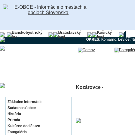
Banskobystrický
Bratislavský
Košický
Nitri
kraj
kraj
kraj
kraj
OKRES:
Komárno
,
Levice
,
Ni
Kozárovce -
Kozárovce
Základné informácie
Súčasnosť obce
História
Príroda
Kultúrne dedičstvo
Fotogaléria