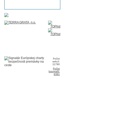
Počet
sekcií:
11790
Počet
fotografií:
9381